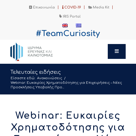
Επικοινωνία
COVID-19
Media Kit
IRIS Portal
#TeamCuriosity
Τελευταίες ειδήσεις
Είσαστε εδώ:
Ανακοινώσεις
/
Webinar: Ευκαιρίες Χρηματοδότησης για Επιχειρήσεις – Νέες
Προσκλήσεις Υποβολής Προ...
Webinar: Ευκαιρίες
Χρηματοδότησης για