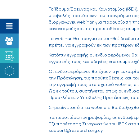
Το Ίδρυμα Έρευνας και Καινοτομίας (ΙδΕΚ
υποβολής προτάσεων του προγράμματος «
διοργανώνει webinar για παρουσίαση τη
κανονισμούς και τις προϋποθέσεις συμμ
Το webinar θα πραγματοποιηθεί διαδικτ
πρέπει να εγγραφούν εκ των προτέρων
ε
Κατόπιν εγγραφής οι ενδιαφερόμενοι θα 
εγγραφής τους και οδηγίες για συμμετοχή
Οι ενδιαφερόμενοι θα έχουν την ευκαιρ
την Πρόσκληση, τις προϋποθέσεις και το
την εγγραφή τους στο σχετικό webinar, 
Ως εκ τούτου, συστήνεται όπως οι ενδιαφ
Προσκλήσεων Υποβολής Προτάσεων, τα ο
Σημειώνεται ότι τα webinars θα διεξαχθο
Για περαιτέρω πληροφορίες, οι ενδιαφερ
Εξυπηρέτησης Συνεργατών του ΙδΕΚ στο 
support@research.org.cy
.