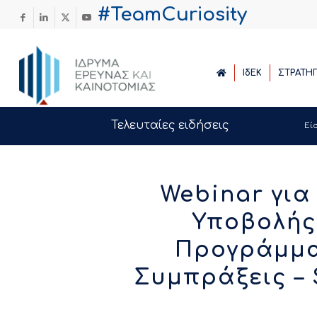
#TeamCuriosity
ΙδΕΚ
ΣΤΡΑΤΗ
Τελευταίες ειδήσεις
Εί
Webinar για
Υποβολής
Προγράμμα
Συμπράξεις – 