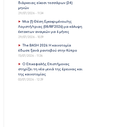
διάρκειας είκοσι τεσσάρων (24)
μηνών
29/07/2026 - 11:34
Μια (1) Θέση Εγκεκριμένου/ης
Λογιστή/τριας (08/RIF2026) για κάλυψη
έκτακτων αναγκών για 6 μήνες
29/07/2026 - 10:39
The BASH 2026: Η καινοτομία
έδωσε ξανά ραντεβού στην Κύπρο
15/07/2026 - 11:36
Ο Επικεφαλής Επιστήμονας
στηρίζει τη νέα γενιά της έρευνας και
της καινοτομίας
03/07/2026 - 12:39