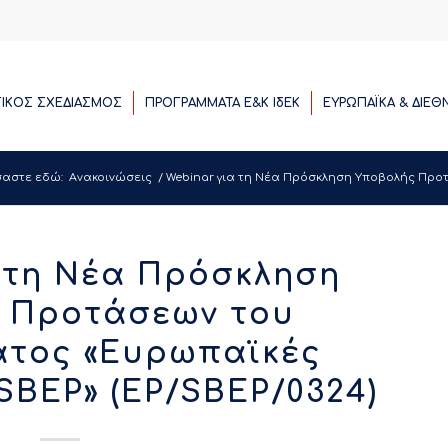
ΓΙΚΟΣ ΣΧΕΔΙΑΣΜΟΣ
ΠΡΟΓΡΑΜΜΑΤΑ E&K ΙδΕΚ
ΕΥΡΩΠΑΪΚΑ & ΔΙΕΘ
σαστε εδώ:
Ανακοινώσεις
/
Webinar για τη Νέα Πρόσκληση Υποβολής Προ
 τη Νέα Πρόσκληση
 Προτάσεων του
τος «Ευρωπαϊκές
SBEP» (EP/SBEP/0324)