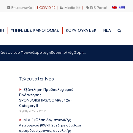
Επικοινωνία
COVID-19
Media Kit
IRIS Portal
ΝΗ
ΥΠΗΡΕΣΙΕΣ ΚΑΙΝΟΤΟΜΙΑΣ
ΚΟΥΛΤΟΥΡΑ Ε&Κ
ΝΕΑ
τάσεων του Προγράμματος «Ευρωπαϊκές Συμπ...
Τελευταία Νέα
Εξάντληση Προϋπολογισμού
Πρόσκλησης
SPONSORSHIPS/COMP/0426 –
Category II
03/08/2026 - 12:35
Μια (1) Θέση Λογιστικού/ής
Λειτουργού (09/RIF2026) με σύμβαση
ορισμένου χρόνου, συνολικής