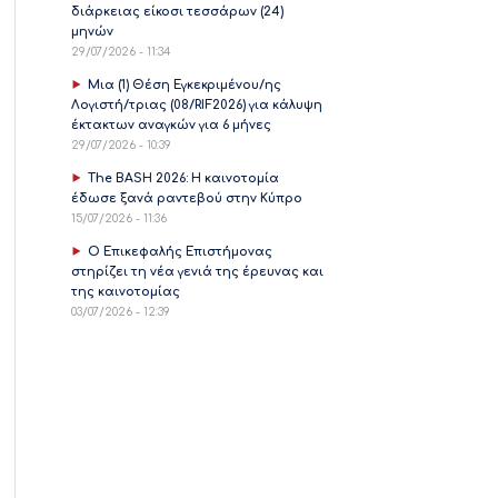
διάρκειας είκοσι τεσσάρων (24)
μηνών
29/07/2026 - 11:34
Μια (1) Θέση Εγκεκριμένου/ης
Λογιστή/τριας (08/RIF2026) για κάλυψη
έκτακτων αναγκών για 6 μήνες
29/07/2026 - 10:39
The BASH 2026: Η καινοτομία
έδωσε ξανά ραντεβού στην Κύπρο
15/07/2026 - 11:36
Ο Επικεφαλής Επιστήμονας
στηρίζει τη νέα γενιά της έρευνας και
της καινοτομίας
03/07/2026 - 12:39