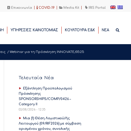
Επικοινωνία
COVID-19
Media Kit
IRIS Portal
ΝΗ
ΥΠΗΡΕΣΙΕΣ ΚΑΙΝΟΤΟΜΙΑΣ
ΚΟΥΛΤΟΥΡΑ Ε&Κ
ΝΕΑ
εις
/
Webinar για τη Πρόσκληση INNOVATE/0525
Τελευταία Νέα
Εξάντληση Προϋπολογισμού
Πρόσκλησης
SPONSORSHIPS/COMP/0426 –
Category II
03/08/2026 - 12:35
Μια (1) Θέση Λογιστικού/ής
Λειτουργού (09/RIF2026) με σύμβαση
ορισμένου χρόνου, συνολικής