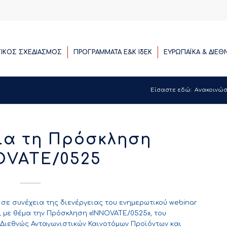
ΓΙΚΟΣ ΣΧΕΔΙΑΣΜΟΣ
ΠΡΟΓΡΑΜΜΑΤΑ E&K ΙδΕΚ
ΕΥΡΩΠΑΪΚΑ & ΔΙΕΘ
Είσαστε εδώ:
Ανακοινώσ
για τη Πρόσκληση
OVATE/0525
, σε συνέχεια της διενέργειας του ενημερωτικού webinar
5, με θέμα την Πρόσκληση «INNOVATE/0525», του
ιεθνώς Ανταγωνιστικών Καινοτόμων Προϊόντων και