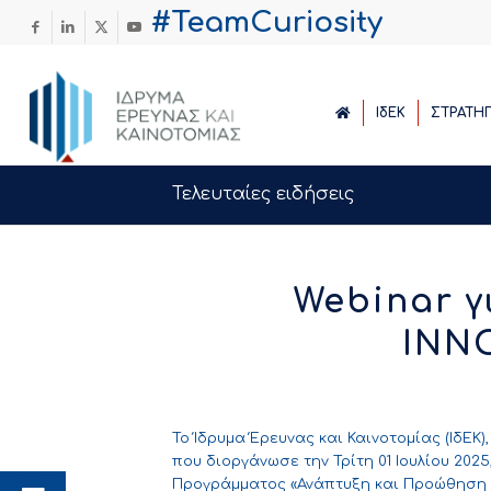
#TeamCuriosity
ΙδΕΚ
ΣΤΡΑΤΗ
Τελευταίες ειδήσεις
Webinar 
INN
Το Ίδρυμα Έρευνας και Καινοτομίας (ΙδΕΚ)
που διοργάνωσε την Τρίτη 01 Ιουλίου 202
Προγράμματος «Ανάπτυξη και Προώθηση Δ