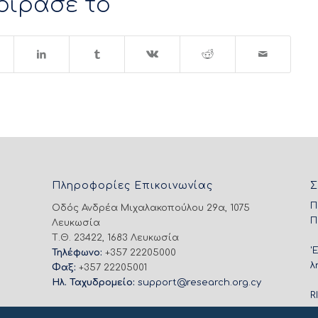
οίρασε το
Πληροφορίες Επικοινωνίας
Σ
Π
Οδός Ανδρέα Μιχαλακοπούλου 29α, 1075
Π
Λευκωσία
Τ.Θ. 23422, 1683 Λευκωσία
'
Τηλέφωνο:
+357 22205000
λ
Φαξ:
+357 22205001
Ηλ. Ταχυδρομείο:
support@research.org.cy
R