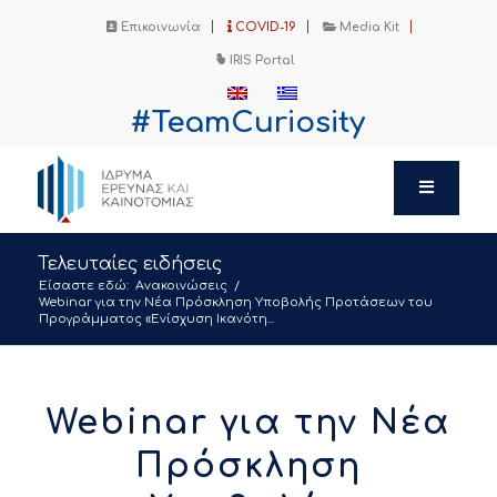
Επικοινωνία
COVID-19
Media Kit
IRIS Portal
#TeamCuriosity
Τελευταίες ειδήσεις
Είσαστε εδώ:
Ανακοινώσεις
/
Webinar για την Νέα Πρόσκληση Υποβολής Προτάσεων του
Προγράμματος «Ενίσχυση Ικανότη...
Webinar για την Νέα
Πρόσκληση