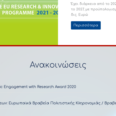
Έχει διάρκεια από το 20
το 2027, με προϋπολογισ
δις. Ευρώ
Περισσότερα
Ανακοινώσεις
ic Engagement with Research Award 2020
εων: Ευρωπαϊκά Βραβεία Πολιτιστικής Κληρονομιάς / Βραβε