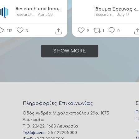
...
Research and Innovation Foundation Cyprus
Ίδρυμα Έρευνας και Καινοτομίας/ Research and Innovation Found
researchandinnovationfound2160
April 30
researchandinnovationfoundationcy
July 17
112
3
9
1
0
SHOW MORE
Πληροφορίες Επικοινωνίας
Σ
Π
Οδός Ανδρέα Μιχαλακοπούλου 29α, 1075
Π
Λευκωσία
Τ.Θ. 23422, 1683 Λευκωσία
'
Τηλέφωνο:
+357 22205000
λ