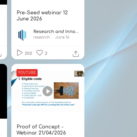
Pre-Seed webinar 12
June 2026
Research and Innovation Foundation Cyprus
ation
researchandinnovationfound2160
June 16
202
2
YOUTUBE
Proof of Concept -
Webinar 21/04/2026
.