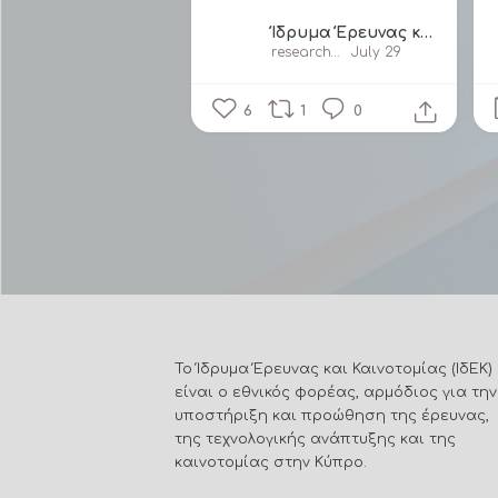
Ίδρυμα Έρευνας και Καινοτομίας/ Research and Innovation Foundation
researchandinnovationfoundationcy
July 29
6
1
0
Το Ίδρυμα Έρευνας και Καινοτομίας (ΙδΕΚ)
είναι ο εθνικός φορέας, αρμόδιος για την
υποστήριξη και προώθηση της έρευνας,
της τεχνολογικής ανάπτυξης και της
καινοτομίας στην Κύπρο.