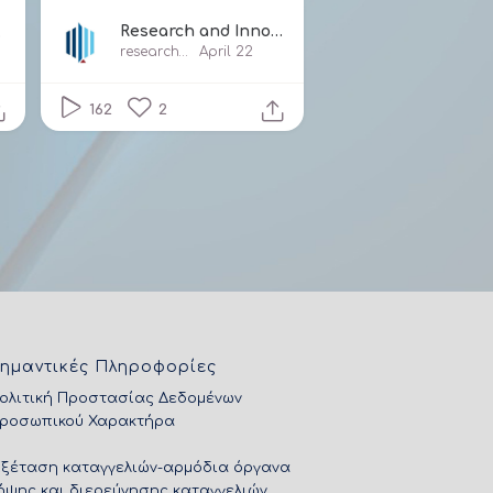
Research and Innovation Foundation Cyprus
ation
researchandinnovationfound2160
April 22
162
2
ημαντικές Πληροφορίες
ολιτική Προστασίας Δεδομένων
ροσωπικού Χαρακτήρα
Εξέταση καταγγελιών-αρμόδια όργανα
ήψης και διερεύνησης καταγγελιών