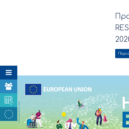
Πρ
RES
202
Περι