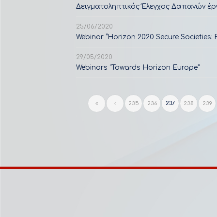
Δειγματοληπτικός Έλεγχος Δαπανών έρ
25/06/2020
Webinar “Horizon 2020 Secure Societies
29/05/2020
Webinars “Towards Horizon Europe”
«
‹
235
236
237
238
239