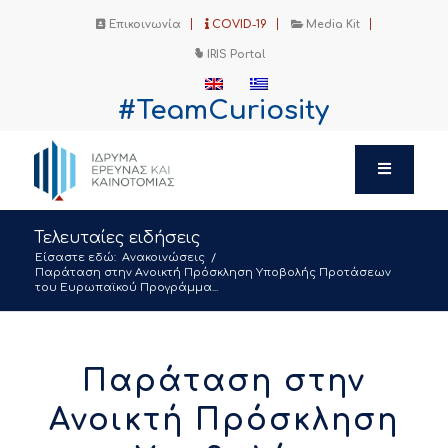
Επικοινωνία
COVID-19
Media Kit
IRIS Portal
#TeamCuriosity
Τελευταίες ειδήσεις
Είσαστε εδώ:
Ανακοινώσεις
/
Παράταση στην Ανοικτή Πρόσκληση Υποβολής Προτάσεων
του Ευρωπαϊκού Προγράμμα...
Παράταση στην
Ανοικτή Πρόσκληση