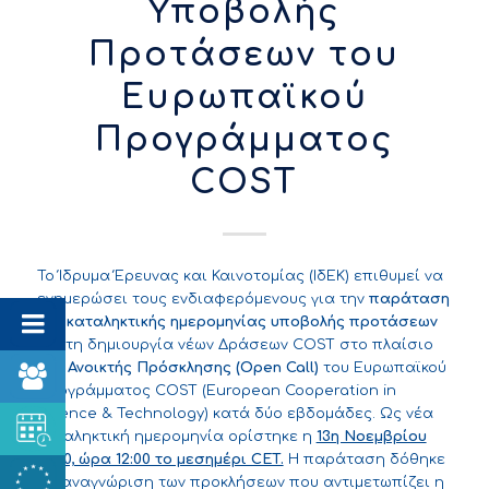
Υποβολής
Προτάσεων του
Ευρωπαϊκού
Προγράμματος
COST
Το Ίδρυμα Έρευνας και Καινοτομίας (ΙδΕΚ) επιθυμεί να
ενημερώσει τους ενδιαφερόμενους για την
παράταση
της καταληκτικής ημερομηνίας υποβολής προτάσεων
για τη δημιουργία νέων Δράσεων COST στο πλαίσιο
της
Ανοικτής Πρόσκλησης (
Open
Call
)
του
Ευρωπαϊκού
Προγράμματος COST
(European Cooperation in
Science & Technology) κατά δύο εβδομάδες. Ως νέα
καταληκτική ημερομηνία ορίστηκε η
13η Νοεμβρίου
2020, ώρα 12:00 το μεσημέρι CET.
Η παράταση δόθηκε
σε αναγνώριση των προκλήσεων που αντιμετωπίζει η