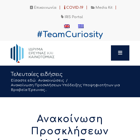
Επικοινωνία
COVID-19
Media Kit
IRIS Portal
#TeamCuriosity
Τελευταίες ειδήσεις
Είσαστε εδώ:
Ανακοινώσεις
/
Ανακοίνωση Προσκλήσεων Υπόδειξης Υποψηφιοτήτων για
Βραβεία Έρευνας...
Ανακοίνωση
Προσκλήσεων