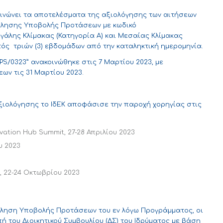
οινώνει τα αποτελέσματα της αξιολόγησης των αιτήσεων
κλησης Υποβολής Προτάσεων με κωδικό
άλης Κλίμακας (Κατηγορία Α) και Μεσαίας Κλίμακας
τός τριών (3) εβδομάδων από την καταληκτική ημερομηνία.
S/0323” ανακοινώθηκε στις 7 Μαρτίου 2023, με
ων τις 31 Μαρτίου 2023.
ξιολόγησης το ΙδΕΚ αποφάσισε την παροχή χορηγίας στις
vation Hub Summit, 27-28 Απριλίου 2023
υ 2023
, 22-24 Οκτωβρίου 2023
κληση Υποβολής Προτάσεων του εν λόγω Προγράμματος, οι
ή του Διοικητικού Συμβουλίου (ΔΣ) του Ιδρύματος με βάση