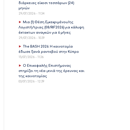
διάρκειας είκοσι τεσσάρων (24)
μηνών
29/07/2026 - 11:34
Μια (1) Θέση Εγκεκριμένου/ης
Λογιστή/τριας (08/RIF2026) για κάλυψη
έκτακτων αναγκών για 6 μήνες
29/07/2026 - 10:39
The BASH 2026: Η καινοτομία
έδωσε ξανά ραντεβού στην Κύπρο
15/07/2026 - 11:36
Ο Επικεφαλής Επιστήμονας
στηρίζει τη νέα γενιά της έρευνας και
της καινοτομίας
03/07/2026 - 12:39