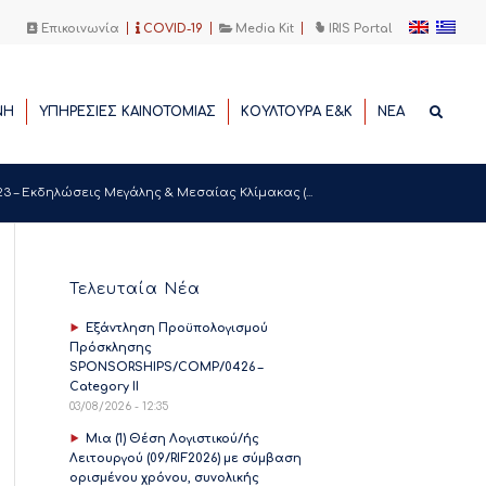
Επικοινωνία
COVID-19
Media Kit
IRIS Portal
ΝΗ
ΥΠΗΡΕΣΙΕΣ ΚΑΙΝΟΤΟΜΙΑΣ
ΚΟΥΛΤΟΥΡΑ Ε&Κ
ΝΕΑ
 Εκδηλώσεις Μεγάλης & Μεσαίας Κλίμακας (...
Τελευταία Νέα
Εξάντληση Προϋπολογισμού
Πρόσκλησης
SPONSORSHIPS/COMP/0426 –
Category II
03/08/2026 - 12:35
Μια (1) Θέση Λογιστικού/ής
Λειτουργού (09/RIF2026) με σύμβαση
ορισμένου χρόνου, συνολικής