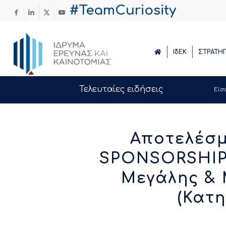
#TeamCuriosity
ΙδΕΚ
ΣΤΡΑΤΗ
Τελευταίες ειδήσεις
Είσ
Αποτελέσ
SPONSORSHIPS
Μεγάλης & 
(Κατη