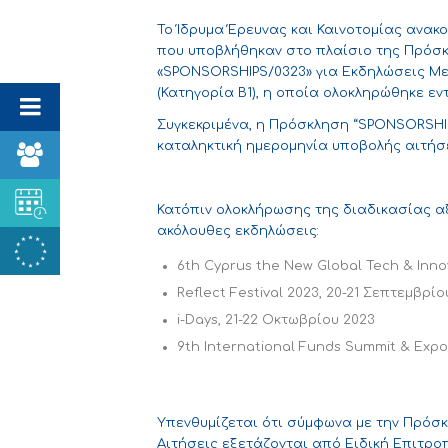
Το Ίδρυμα Έρευνας και Καινοτομίας ανακ
που υποβλήθηκαν στο πλαίσιο της Πρόσ
«SPONSORSHIPS/0323» για Εκδηλώσεις Μεγ
(Κατηγορία Β1), η οποία ολοκληρώθηκε εν
Συγκεκριμένα, η Πρόσκληση “SPONSORSHIP
καταληκτική ημερομηνία υποβολής αιτήσε
Κατόπιν ολοκλήρωσης της διαδικασίας α
ακόλουθες εκδηλώσεις:
6th Cyprus the New Global Tech & Inno
Reflect Festival 2023, 20-21 Σεπτεμβρίο
i-Days, 21-22 Οκτωβρίου 2023
9th International Funds Summit & Expo
Υπενθυμίζεται ότι σύμφωνα με την Πρόσ
Αιτήσεις εξετάζονται από Ειδική Επιτροπ