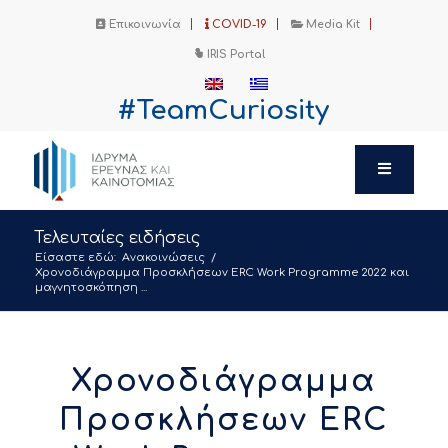
Επικοινωνία
COVID-19
Media Kit
IRIS Portal
#TeamCuriosity
Τελευταίες ειδήσεις
Είσαστε εδώ:
Ανακοινώσεις
/
Χρονοδιάγραμμα Προσκλήσεων ERC Work Programme 2022 και
μαγνητοσκόπηση ...
Χρονοδιάγραμμα
Προσκλήσεων ERC