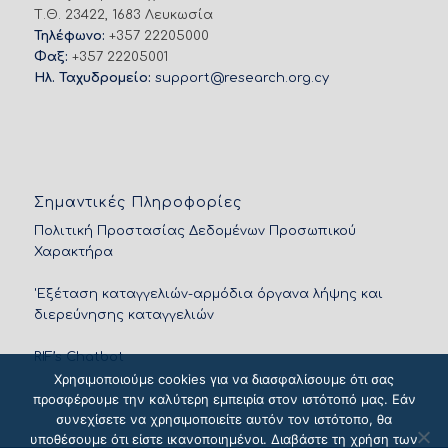
Τ.Θ. 23422, 1683 Λευκωσία
Τηλέφωνο:
+357 22205000
Φαξ:
+357 22205001
Ηλ. Ταχυδρομείο:
support@research.org.cy
Σημαντικές Πληροφορίες
Πολιτική Προστασίας Δεδομένων Προσωπικού
Χαρακτήρα
'Εξέταση καταγγελιών-αρμόδια όργανα λήψης και
διερεύνησης καταγγελιών
RIF’s Chatbot
Χρησιμοποιούμε cookies για να διασφαλίσουμε ότι σας
προσφέρουμε την καλύτερη εμπειρία στον ιστότοπό μας. Εάν
συνεχίσετε να χρησιμοποιείτε αυτόν τον ιστότοπο, θα
υποθέσουμε ότι είστε ικανοποιημένοι. Διαβάστε τη χρήση των