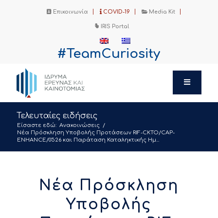
Επικοινωνία
COVID-19
Media Kit
IRIS Portal
#TeamCuriosity
Τελευταίες ειδήσεις
Είσαστε εδώ:
Ανακοινώσεις
/
Νέα Πρόσκληση Υποβολής Προτάσεων RIF-CKTO/CAP-
ENHANCE/0526 και Παράταση Καταληκτικής Ημ...
Νέα Πρόσκληση
Υποβολής