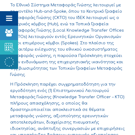
Το Εθνικό Σύστημα Μεταφοράς Γνώσης λειτουργεί με
το μοντέλο Hub-and-Spoke, όπου το Κεντρικό Γραφείο
Μεταφοράς Γνώσης (CKTO) του ΙδΕΚ λειτουργεί ως ο
κεντρικός κόμβος (Hub), ενώ τα Τοπικά Γραφεία
Μεταφοράς Γνώσης (Local Knowledge Transfer Offices
– LKTOs) λειτουργούν εντός Ερευνητικών Οργανισμών
ως οι επιμέρους κόμβοι (Spokes). Στο πλαίσιο της
περαιτέρω ενίσχυσης του εθνικού οικοσυστήματος
μεταφοράς γνώσης, η παρούσα Πρόσκληση στοχεύει
στην ενδυνάμωση της επιχειρησιακής ικανότητας και
της βιωσιμότητας των Τοπικών Γραφείων Μεταφοράς
Γνώσης.
Η Πρόσκληση παρέχει συγχρηματοδότηση για την
εργοδότηση ενός (1) Επιστημονικού Λειτουργού
Μεταφοράς Γνώσης (Knowledge Transfer Officer – KTO)
πλήρους απασχόλησης, ο οποίος θα
δραστηριοποιείται αποκλειστικά σε θέματα
μεταφοράς γνώσης, αξιοποίησης ερευνητικών
αποτελεσμάτων, διαχείρισης πνευματικής
ιδιοκτησίας, ανάπτυξης συνεργασιών με επιχειρήσεις