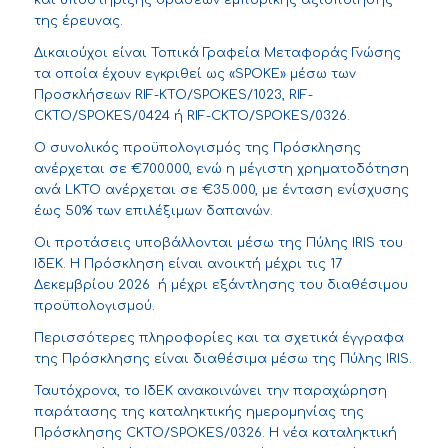
και υποστήριξης δράσεων εμπορικής αξιοποίησης
της έρευνας.
Δικαιούχοι είναι Τοπικά Γραφεία Μεταφοράς Γνώσης
τα οποία έχουν εγκριθεί ως «SPOKE» μέσω των
Προσκλήσεων RIF-KTO/SPOKES/1023, RIF-
CKTO/SPOKES/0424 ή RIF-CKTO/SPOKES/0326.
Ο συνολικός προϋπολογισμός της Πρόσκλησης
ανέρχεται σε €700.000, ενώ η μέγιστη χρηματοδότηση
ανά LKTO ανέρχεται σε €35.000, με ένταση ενίσχυσης
έως 50% των επιλέξιμων δαπανών.
Οι προτάσεις υποβάλλονται μέσω της Πύλης IRIS του
ΙδΕΚ. Η Πρόσκληση είναι ανοικτή μέχρι τις 17
Δεκεμβρίου 2026 ή μέχρι εξάντλησης του διαθέσιμου
προϋπολογισμού.
Περισσότερες πληροφορίες και τα σχετικά έγγραφα
της Πρόσκλησης είναι διαθέσιμα μέσω της Πύλης IRIS.
Ταυτόχρονα, το ΙδΕΚ ανακοινώνει την παραχώρηση
παράτασης της καταληκτικής ημερομηνίας της
Πρόσκλησης CKTO/SPOKES/0326. Η νέα καταληκτική