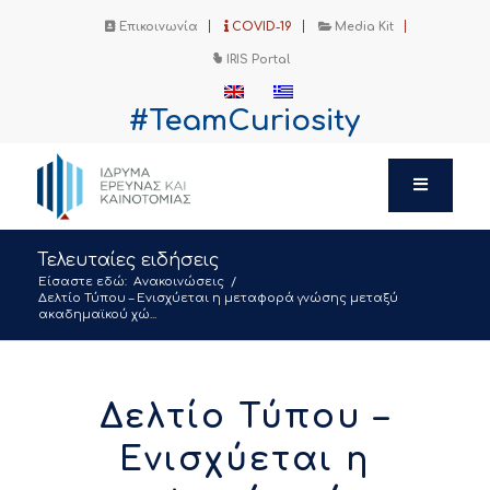
Επικοινωνία
COVID-19
Media Kit
IRIS Portal
#TeamCuriosity
Τελευταίες ειδήσεις
Είσαστε εδώ:
Ανακοινώσεις
/
Δελτίο Τύπου – Ενισχύεται η μεταφορά γνώσης μεταξύ
ακαδημαϊκού χώ...
Δελτίο Τύπου –
Ενισχύεται η