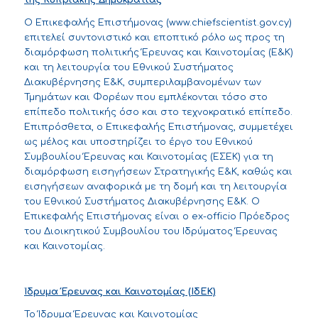
Ο Επικεφαλής Επιστήμονας (
www.chiefscientist.gov.cy
)
επιτελεί συντονιστικό και εποπτικό ρόλο ως προς τη
διαμόρφωση πολιτικής Έρευνας και Καινοτομίας (Ε&Κ)
και τη λειτουργία του Εθνικού Συστήματος
Διακυβέρνησης Ε&Κ, συμπεριλαμβανομένων των
Τμημάτων και Φορέων που εμπλέκονται τόσο στο
επίπεδο πολιτικής όσο και στο τεχνοκρατικό επίπεδο.
Επιπρόσθετα, ο Επικεφαλής Επιστήμονας, συμμετέχει
ως μέλος και υποστηρίζει το έργο του Εθνικού
Συμβουλίου Έρευνας και Καινοτομίας (ΕΣΕΚ) για τη
διαμόρφωση εισηγήσεων Στρατηγικής Ε&Κ, καθώς και
εισηγήσεων αναφορικά με τη δομή και τη λειτουργία
του Εθνικού Συστήματος Διακυβέρνησης Ε&Κ. Ο
Επικεφαλής Επιστήμονας είναι ο ex-officio Πρόεδρος
του Διοικητικού Συμβουλίου του Ιδρύματος Έρευνας
και Καινοτομίας.
Ίδρυμα Έρευνας και Καινοτομίας (ΙδΕΚ)
Το Ίδρυμα Έρευνας και Καινοτομίας