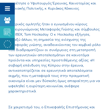
χαιρέτησε ο Υφυπουργός Έρευνας, Καινοτομίας και
Ψηφιακής Πολιτικής, κ. Κυριάκος Κόκκινος.
Κεντρικός ομιλητής ήταν ο εγνωσμένου κύρους
Εμπειρογνώμονας Μεταφοράς Γνώσης και σύμβουλος
του ΙδΕΚ, Tom Hockaday. Ο κ. Hockaday εξήγησε,
μεταξύ άλλων, τη σημασία της ενίσχυσης της
μεταφοράς γνώσης, αναδεικνύοντας τον κομβικό ρόλο
που διαδραματίζουν οι συνέργειες στη μετατροπή
των ερευνητικών αποτελεσμάτων σε καινοτόμα
προϊόντα και υπηρεσίες προστιθέμενης αξίας. «Η
σοβαρή επένδυση της Κύπρου στην έρευνα,
αντικατοπτρίζεται σε ερευνητικά αποτελέσματα
αιχμής, που η μεταφορά τους στην πραγματική
οικονομία είναι μεν δύσκολη όμως απαραίτητη για να
ωφεληθεί η ευρύτερη κοινωνία», ανέφερε
χαρακτηριστικά.
Σε χαιρετισμό του, ο Επικεφαλής Επιστήμονας και