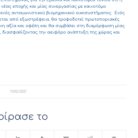
πιστήμονας για την Έρευνα και Καινοτομία τόνισε ότι η
νέας εποχής και μίας συνεργασίας με καινοτόμο
ενός ανταγωνιστικού βιομηχανικού οικοσυστήματος. Ενός
ζεται από εξωστρέφεια, θα τροφοδοτεί πρωτοποριακές
νη αξία και οφέλη και θα συμβάλει στη διαμόρφωση μίας
ς, διασφαλίζοντας την αειφόρο ανάπτυξη της χώρας και
11/02/2021
οίρασε το