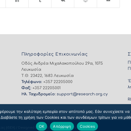
Πληροφορίες Επικοινωνίας
Σ
Π
Οδός Ανδρέα Μιχαλακοπούλου 29α, 1075
Π
Λευκωσία
Τ.Θ. 23422, 1683 Λευκωσία
'
Τηλέφωνο:
+357 22205000
λ
Φαξ:
+357 22205001
Ηλ. Ταχυδρομείο:
support@research.org.cy
R
φέρουμε την καλύτερη εμπειρία στον ιστότοπό μας. Εάν συνεχίσετε να χ
 Διαβάστε τη χρήση των Cookies και των συνδέσμων τρίτων για να μάθ
OK
Απόρριψη
Cookies
ας (ΙδΕΚ) / Designed & Developed by
NETinfo Plc