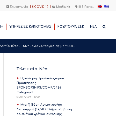
Επικοινωνία
COVID-19
Media Kit
IRIS Portal
ΝΗ
ΥΠΗΡΕΣΙΕΣ ΚΑΙΝΟΤΟΜΙΑΣ
ΚΟΥΛΤΟΥΡΑ Ε&Κ
ΝΕΑ
Δελτίο Τύπου – Μνημόνιο Συνεργασίας με ΥΕΕΒ...
Τελευταία Νέα
Εξάντληση Προϋπολογισμού
Πρόσκλησης
SPONSORSHIPS/COMP/0426 –
Category II
03/08/2026 - 12:35
Μια (1) Θέση Λογιστικού/ής
Λειτουργού (09/RIF2026) με σύμβαση
ορισμένου χρόνου, συνολικής