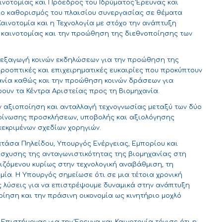
ινοτομίας και Πρόεδρος του Ιδρύματος Έρευνας και
ι ο καθορισμός του πλαισίου συνεργασίας σε θέματα
αινοτομία και η Τεχνολογία με στόχο την ανάπτυξη
 καινοτομίας και την προώθηση της διεθνοποίησης των
διεξαγωγή κοινών εκδηλώσεων για την προώθηση της
προοπτικές και επιχειρηματικές ευκαιρίες που προκύπτουν
ανία καθώς και την προώθηση κοινών δράσεων για
υν τα Κέντρα Αριστείας προς τη Βιομηχανία.
ν αξιοποίηση και ανταλλαγή τεχνογνωσίας μεταξύ των δύο
οίνωσης προσκλήσεων, υποβολής και αξιολόγησης
εκριμένων σχεδίων χορηγιών.
τάσα Πηλείδου, Υπουργός Ενέργειας, Εμπορίου και
ίσχυσης της ανταγωνιστικότητας της βιομηχανίας στη
ζόμενου κυρίως στην τεχνολογική αναβάθμιση, τη
μία. Η Υπουργός σημείωσε ότι σε μια τέτοια χρονική
ς λύσεις για να επιστρέψουμε δυναμικά στην ανάπτυξη
οίηση και την πράσινη οικονομία ως κινητήριο μοχλό