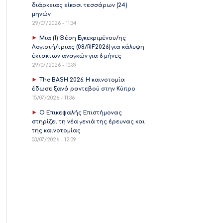
διάρκειας είκοσι τεσσάρων (24)
μηνών
29/07/2026 - 11:34
Μια (1) Θέση Εγκεκριμένου/ης
Λογιστή/τριας (08/RIF2026) για κάλυψη
έκτακτων αναγκών για 6 μήνες
29/07/2026 - 10:39
The BASH 2026: Η καινοτομία
έδωσε ξανά ραντεβού στην Κύπρο
15/07/2026 - 11:36
Ο Επικεφαλής Επιστήμονας
στηρίζει τη νέα γενιά της έρευνας και
της καινοτομίας
03/07/2026 - 12:39