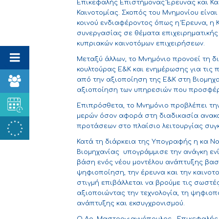
Επικεφαλής Επιστήμονας Έρευνας και Κα
Καινοτομίας. Σκοπός του Μνημονίου είνα
κοινού ενδιαφέροντος όπως η Έρευνα, η Κ
συνεργασίας σε θέματα επιχειρηματικής
κυπριακών καινοτόμων επιχειρήσεων.
Μεταξύ άλλων, το Μνημόνιο προνοεί τη 
κουλτούρας Ε&Κ και ενημέρωσης για τις 
από την αξιοποίηση της Ε&Κ στη Βιομηχ
αξιοποίηση των υπηρεσιών που προσφέρο
Επιπρόσθετα, το Μνημόνιο προβλέπει τη
μερών όσον αφορά στη διαδικασία ανακ
προτάσεων στο πλαίσιο λειτουργίας συγκ
Κατά τη διάρκεια της Υπογραφής η κα Να
Βιομηχανίας υπογράμμισε την ανάγκη εν
βάση ενός νέου μοντέλου ανάπτυξης βασι
ψηφιοποίηση, την έρευνα και την καινοτο
στιγμή επιβάλλεται να βρούμε τις σωστέ
αξιοποιώντας την τεχνολογία, τη ψηφιοπ
ανάπτυξης και εκσυγχρονισμού.