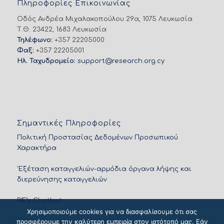
Πληροφορίες Επικοινωνίας
Οδός Ανδρέα Μιχαλακοπούλου 29α, 1075 Λευκωσία
Τ.Θ. 23422, 1683 Λευκωσία
Τηλέφωνο:
+357 22205000
Φαξ:
+357 22205001
Ηλ. Ταχυδρομείο:
support@research.org.cy
Σημαντικές Πληροφορίες
Πολιτική Προστασίας Δεδομένων Προσωπικού
Χαρακτήρα
'Εξέταση καταγγελιών-αρμόδια όργανα λήψης και
διερεύνησης καταγγελιών
RIF’s Chatbot
Χρησιμοποιούμε cookies για να διασφαλίσουμε ότι σας
προσφέρουμε την καλύτερη εμπειρία στον ιστότοπό μας. Εάν