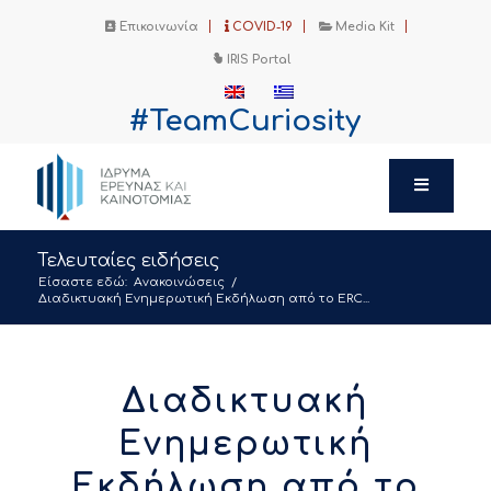
Επικοινωνία
COVID-19
Media Kit
IRIS Portal
#TeamCuriosity
Τελευταίες ειδήσεις
Είσαστε εδώ:
Ανακοινώσεις
/
Διαδικτυακή Ενημερωτική Εκδήλωση από το ERC...
Διαδικτυακή
Ενημερωτική
Εκδήλωση από το