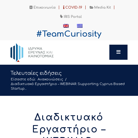
Επικοινωνία
COVID-19
Media Kit
IRIS Portal
#TeamCuriosity
Τελευταίες ειδήσεις
Είσαστε εδώ:
Ανακοινώσεις
/
Διαδικτυακό Εργαστήριο – WEBINAR: Supporting Cyprus Based
Startup...
Διαδικτυακό
Εργαστήριο –