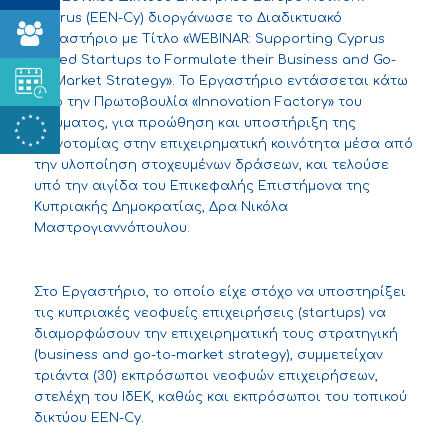
Cyprus (ΕΕΝ-Cy) διοργάνωσε το Διαδικτυακό
Εργαστήριο με Τίτλο «WEBINAR: Supporting Cyprus
Based Startups to Formulate their Business and Go-
to-Market Strategy». Το Εργαστήριο εντάσσεται κάτω
από την Πρωτοβουλία «Innovation Factory» του
Ιδρύματος, για προώθηση και υποστήριξη της
καινοτομίας στην επιχειρηματική κοινότητα μέσα από
την υλοποίηση στοχευμένων δράσεων, και τελούσε
υπό την αιγίδα του Επικεφαλής Επιστήμονα της
Κυπριακής Δημοκρατίας, Δρα Νικόλα
Μαστρογιαννόπουλου.
Στο Εργαστήριο, το οποίο είχε στόχο να υποστηρίξει
τις κυπριακές νεοφυείς επιχειρήσεις (startups) να
διαμορφώσουν την επιχειρηματική τους στρατηγική
(business and go-to-market strategy), συμμετείχαν
τριάντα (30) εκπρόσωποι νεοφυών επιχειρήσεων,
στελέχη του ΙδΕΚ, καθώς και εκπρόσωποι του τοπικού
δικτύου ΕΕΝ-Cy.