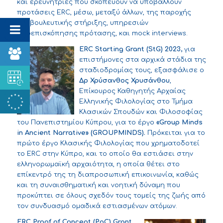
και ερευνήτριες που σκοπεύουν να υποβάλλουν
προτάσεις ERC, μέσω, μεταξύ άλλων, της παροχής
συμβουλευτικής στήριξης, υπηρεσιών
προεπισκόπησης πρότασης, και mock interviews.
ERC
Starting
Grant
(
StG
)
2023,
για
επιστήμονες στα αρχικά στάδια της
σταδιοδρομίας τους, εξασφάλισε ο
Δρ Χρύσανθος Χρυσάνθου
,
Επίκουρος Καθηγητής Αρχαίας
Ελληνικής Φιλολογίας στο Τμήμα
Κλασικών Σπουδών και Φιλοσοφίας
του Πανεπιστημίου Κύπρου, για το έργο
«Gro
up Mind
s
in Ancient Narrative» (
GROUPMINDS
).
Πρόκειται για το
πρώτο έργο Κλασικής Φιλολογίας που χρηματοδοτεί
το ERC στην Κύπρο, και το οποίο θα εστιάσει στην
ελληνορωμαϊκή αρχαιότητα, η οποία θέτει στο
επίκεντρό της τη διαπροσωπική επικοινωνία, καθώς
και τη συναισθηματική και νοητική δύναμη που
προκύπτει σε όλους σχεδόν τους τομείς της ζωής από
τον συνδυασμό ομαδικά εστιασμένων ατόμων.
ERC
Proof
of
Concept
(
PoC
)
Grant