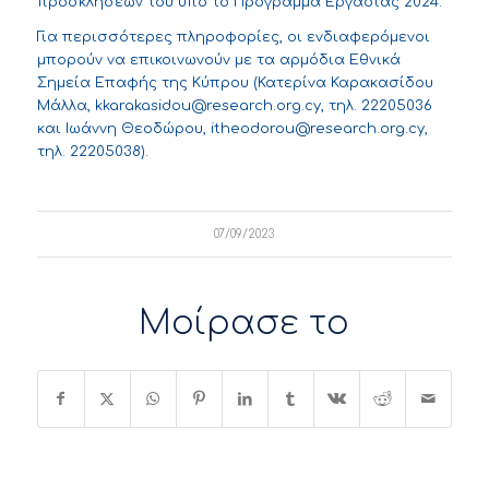
προσκλήσεων του υπό το Πρόγραμμα Εργασίας 2024.
Για περισσότερες πληροφορίες, οι ενδιαφερόμενοι
μπορούν να επικοινωνούν με τα αρμόδια Εθνικά
Σημεία Επαφής της Κύπρου (Κατερίνα Καρακασίδου
Μάλλα,
kkarakasidou@research.org.cy
, τηλ. 22205036
και Ιωάννη Θεοδώρου,
itheodorou@research.org.cy
,
τηλ. 22205038).
07/09/2023
Μοίρασε το