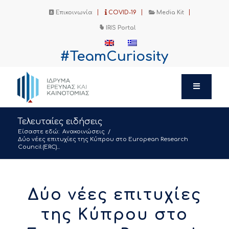
Επικοινωνία
COVID-19
Media Kit
IRIS Portal
#TeamCuriosity
Τελευταίες ειδήσεις
Είσαστε εδώ:
Ανακοινώσεις
/
Δύο νέες επιτυχίες της Κύπρου στο European Research
Council (ERC)...
Δύο νέες επιτυχίες
της Κύπρου στο