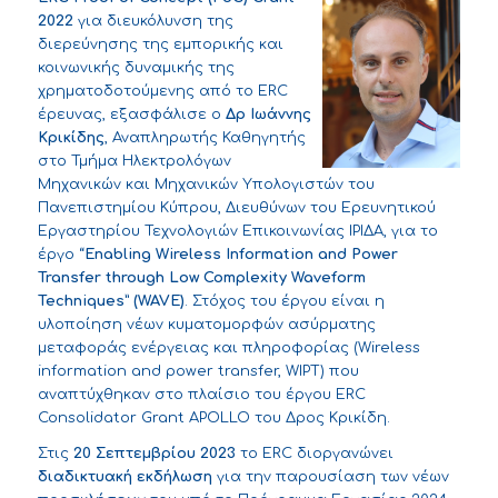
2022
για διευκόλυνση της
διερεύνησης της εμπορικής και
κοινωνικής δυναμικής της
χρηματοδοτούμενης από το ERC
έρευνας, εξασφάλισε ο
Δρ Ιωάννης
Κρικίδης
, Αναπληρωτής Καθηγητής
στο Τμήμα Ηλεκτρολόγων
Μηχανικών και Μηχανικών Υπολογιστών του
Πανεπιστημίου Κύπρου, Διευθύνων του Ερευνητικού
Εργαστηρίου Τεχνολογιών Επικοινωνίας ΙΡΙΔΑ, για το
έργο “
Enabling
Wireless
Information
and
Power
Transfer
through
Low
Complexity
Waveform
Techniques
” (
WAVE
)
. Στόχος του έργου είναι η
υλοποίηση νέων κυματομορφών ασύρματης
μεταφοράς ενέργειας και πληροφορίας (Wireless
information and power transfer, WIPT) που
αναπτύχθηκαν στο πλαίσιο του έργου ERC
Consolidator Grant
APOLLO
του Δρος Κρικίδη.
Στις
20 Σεπτεμβρίου 2023
το ERC διοργανώνει
διαδικτυακή εκδήλωση
για την παρουσίαση των νέων