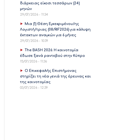
διάρκειας είκοσι τεσσάρων (24)
μηνών
29/07/2026 - 11:34
Μια (1) Θέση Εγκεκριμένου/ης
Λογιστή/τριας (08/RIF2026) για κάλυψη
έκτακτων αναγκών για 6 μήνες
29/07/2026 - 10:39
The BASH 2026: Η καινοτομία
έδωσε ξανά ραντεβού στην Κύπρο
15/07/2026 - 11:36
Ο Επικεφαλής Επιστήμονας
στηρίζει τη νέα γενιά της έρευνας και
της καινοτομίας
03/07/2026 - 12:39