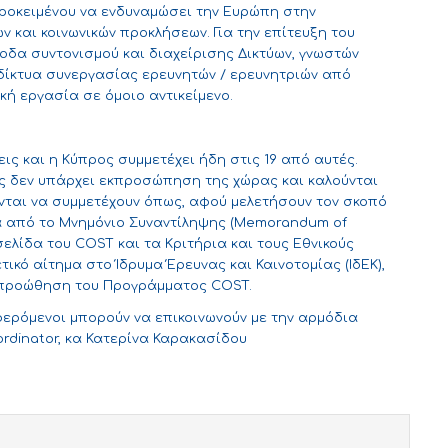
προκειμένου να ενδυναμώσει την Ευρώπη στην
ν και κοινωνικών προκλήσεων. Για την επίτευξη του
ξοδα συντονισμού και διαχείρισης Δικτύων, γνωστών
 δίκτυα συνεργασίας ερευνητών / ερευνητριών από
κή εργασία σε όμοιο αντικείμενο.
εις και η Κύπρος συμμετέχει ήδη στις 19 από αυτές.
ες δεν υπάρχει εκπροσώπηση της χώρας και καλούνται
νται να συμμετέχουν όπως, αφού μελετήσουν τον σκοπό
α από το Μνημόνιο Συναντίληψης (Memorandum of
σελίδα του COST και τα
Κριτήρια και τους Εθνικούς
ετικό
αίτημα
στο Ίδρυμα Έρευνας και Καινοτομίας (ΙδΕΚ),
α προώθηση του Προγράμματος COST.
ερόμενοι μπορούν να επικοινωνούν με την αρμόδια
ordinator, κα Κατερίνα Καρακασίδου