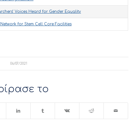
rchers’ Voices Heard for Gender Equality
etwork for Stem Cell Core Facilities
06/07/2021
οίρασε το