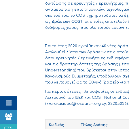
δικτύωσης σε ερευνητές / ερευνήτριες, 
αντιμετώπιση επιστημονικών, τεχνολογικώ
σκοπού του, το COST, χρηματοδοτεί τα έ
ως
Δράσεων
COST
, οι οποίες αποτελούν
διάφορες χώρες, που υλοποιούν ερευνητι
Για το έτος 2020 εγκρίθηκαν 40 νέες Δράσ
Ακολουθεί λίστα των Δράσεων στις οποί
όσοι ερευνητές / ερευνήτριες ενδιαφέρο
και τις δραστηριότητες της Δράσης μέσ
Understanding) που βρίσκεται στην ιστο
Κανονισμούς Συμμετοχής
, υποβάλλουν σχ
που λειτουργεί ως το Εθνικό Γραφείο γι
Για περισσότερες πληροφορίες οι ενδιαφ
Λειτουργό του ΙδΕΚ και COST National Co
(
kkarakasidou@research.org.cy
, 22205036).
Κωδικός
Τίτλος Δράσης