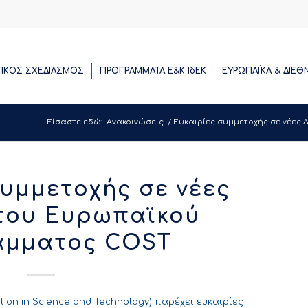
ΓΙΚΟΣ ΣΧΕΔΙΑΣΜΟΣ
ΠΡΟΓΡΑΜΜΑΤΑ E&K ΙδΕΚ
ΕΥΡΩΠΑΪΚΑ & ΔΙΕΘ
Είσαστε εδώ:
Ανακοινώσεις
/
Ευκαιρίες συμμετοχής σε νέες 
συμμετοχής σε νέες
του Ευρωπαϊκού
άμματος COST
ion in Science and Technology) παρέχει ευκαιρίες