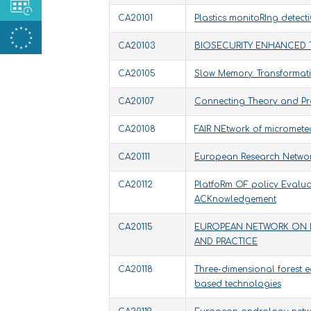
CA20101
Plastics monitoRIng detec
CA20103
BIOSECURITY ENHANCED T
CA20105
Slow Memory: Transformati
CA20107
Connecting Theory and Prac
CA20108
FAIR NEtwork of micromet
CA20111
European Research Networ
CA20112
PlatfoRm OF policy Evalua
ACKnowledgement
CA20115
EUROPEAN NETWORK ON I
AND PRACTICE
CA20118
Three-dimensional forest e
based technologies