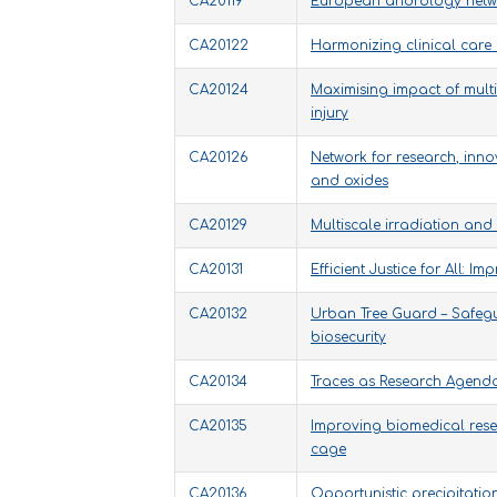
CA20119
European andrology netwo
CA20122
Harmonizing clinical care
CA20124
Maximising impact of multi
injury
CA20126
Network for research, in
and oxides
CA20129
Multiscale irradiation and
CA20131
Efficient Justice for All:
CA20132
Urban Tree Guard – Safeg
biosecurity
CA20134
Traces as Research Agenda
CA20135
Improving biomedical res
cage
CA20136
Opportunistic precipitatio