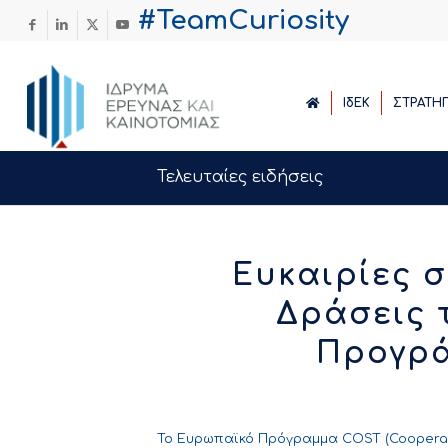
#TeamCuriosity
ΙδΕΚ
ΣΤΡΑΤΗ
Τελευταίες ειδήσεις
Ευκαιρίες 
Δράσεις 
Προγρ
To
Ευρωπαϊκό Πρόγραμμα COST
(Cooperat