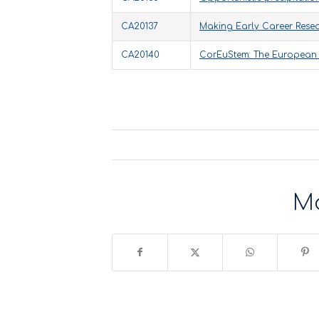
CA20137
Making Early Career Resea
CA20140
CorEuStem: The European N
Μ