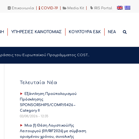
Επικοινωνία
COVID-19
Media Kit
IRIS Portal
ΝΗ
ΥΠΗΡΕΣΙΕΣ ΚΑΙΝΟΤΟΜΙΑΣ
ΚΟΥΛΤΟΥΡΑ Ε&Κ
ΝΕΑ
Δράσεις του Ευρωπαϊκού Προγράμματος COST...
Τελευταία Νέα
Εξάντληση Προϋπολογισμού
Πρόσκλησης
SPONSORSHIPS/COMP/0426 –
Category II
03/08/2026 - 12:35
Μια (1) Θέση Λογιστικού/ής
Λειτουργού (09/RIF2026) με σύμβαση
ορισμένου χρόνου, συνολικής