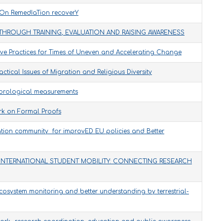
tiOn RemedIaTion recoverY
HROUGH TRAINING, EVALUATION AND RAISING AWARENESS
ve Practices for Times of Uneven and Accelerating Change
tical Issues of Migration and Religious Diversity
eorological measurements
k on Formal Proofs
tion community for improvED EU policies and Better
NTERNATIONAL STUDENT MOBILITY: CONNECTING RESEARCH
cosystem monitoring and better understanding by terrestrial-