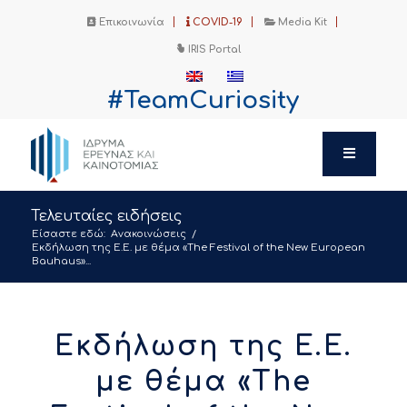
Επικοινωνία
COVID-19
Media Kit
IRIS Portal
#TeamCuriosity
Τελευταίες ειδήσεις
Είσαστε εδώ:
Ανακοινώσεις
/
Εκδήλωση της Ε.Ε. με θέμα «The Festival of the New European
Bauhaus»...
Εκδήλωση της Ε.Ε.
με θέμα «The