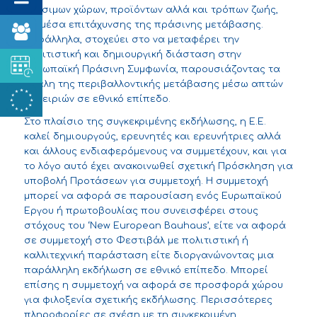
βιώσιμων χώρων, προϊόντων αλλά και τρόπων ζωής,
ως μέσα επιτάχυνσης της πράσινης μετάβασης.
Παράλληλα, στοχεύει στο να μεταφέρει την
πολιτιστική και δημιουργική διάσταση στην
Ευρωπαϊκή Πράσινη Συμφωνία, παρουσιάζοντας τα
οφέλη της περιβαλλοντικής μετάβασης μέσω απτών
εμπειριών σε εθνικό επίπεδο.
Στο πλαίσιο της συγκεκριμένης εκδήλωσης, η Ε.Ε.
καλεί δημιουργούς, ερευνητές και ερευνήτριες αλλά
και άλλους ενδιαφερόμενους να συμμετέχουν, και για
το λόγο αυτό έχει ανακοινωθεί σχετική Πρόσκληση για
υποβολή Προτάσεων για συμμετοχή. Η συμμετοχή
μπορεί να αφορά σε παρουσίαση ενός Ευρωπαϊκού
Έργου ή πρωτοβουλίας που συνεισφέρει στους
στόχους του ‘New European Bauhaus’, είτε να αφορά
σε συμμετοχή στο Φεστιβάλ με πολιτιστική ή
καλλιτεχνική παράσταση είτε διοργανώνοντας μια
παράλληλη εκδήλωση σε εθνικό επίπεδο. Μπορεί
επίσης η συμμετοχή να αφορά σε προσφορά χώρου
για φιλοξενία σχετικής εκδήλωσης. Περισσότερες
πληροφορίες σε σχέση με τη συγκεκριμένη