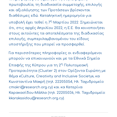
πρωτοβουλία, τη διαδικασία συμμετοχής, επιλογής
και αξιολόγησης των Προτάσεων βρίσκονται
διαθέσιμες
εδώ
. Καταληκτική ημερομηνία για
η
υποβολή έχει τεθεί η 7
Μαρτίου 2022. Σημειώνεται
ότι, στις αρχές Απριλίου 2022, η Ε.Ε. θα κοινοποιήσει
στους αιτούντες τα αποτελέσματα της διαδικασίας
επιλογής, συμπεριλαμβανομένου του είδους
υποστήριξης που μπορεί να προσφερθεί.
Για περισσότερες πληροφορίες οι ενδιαφερόμενοι
μπορούν να επικοινωνούν και με τα Εθνικά Σημεία
η
Επαφής της Κύπρου για τη 2
Πολυτομεακή
Προτεραιότητα (Cluster 2) στον Ορίζοντα Ευρώπη με
θέμα «Culture, Creativity and Inclusive Society», κα
Κωνσταντίνα Μακρή (τηλ. 22205054, Ηλ. Ταχυδρομείο:
cmakri@research.org.cy
) και κα Κατερίνα
Καρακασίδου-Μάλλα (τηλ. 22205036, Ηλ. Ταχυδρομείο:
kkarakasidou@research.org.cy
).