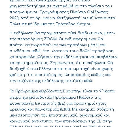
εμπειρία Συντονίστριας Έργου, το οποίο
χρηματοδοτήθηκε σε σχετικό θέμα στο πλαίσιο του
προηγούμενου Προγράμματος Πλαίσιο Ορίζοντας
2020, από τη Δρ Ιωάννα Χατζηκωστή, Διευθύντρια στο
Πολιτιστικό Ίδρυμα της Τράπεζας Κύπρου.
Η εκδήλωση θα πραγματοποιηθεί διαδικτυακά, μέσω
της πλατφόρμας ZOOM. Οι ενδιαφερόμενοι θα
πρέπει να εγγραφούν εκ των προτέρων μέσω του
συνδέσμου
εδώ
, έτσι ώστε να τους δοθεί πρόσβαση
να παρακολουθήσουν την εκδήλωση και να υποβάλουν
τα ερωτήματά τους. Σημειώνεται ότι η εκδήλωση θα
διεξαχθεί στα Ελληνικά και η συμμετοχή είναι χωρίς
χρέωση. Για περισσότερες πληροφορίες καθώς και
την ατζέντα της εκδήλωσης πατήστε
εδώ
.
ο
Το Πρόγραμμα «Ορίζοντας Ευρώπη», είναι το 9
κατά
σειρά χρηματοδοτικό Πρόγραμμα Πλαίσιο της
Ευρωπαϊκής Επιτροπής (ΕΕ) για δραστηριότητες
Έρευνας και Καινοτομίας (Ε&Κ).
Με κεντρικό στόχο τη
μεγιστοποίηση του επιστημονικού, οικονομικού και
κοινωνικού αντίκτυπου των επενδύσεων της ΕΕ στην