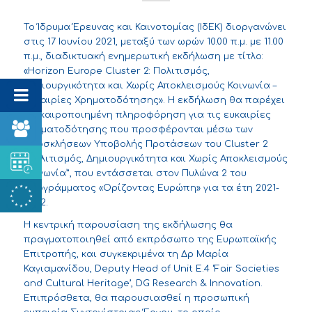
Το Ίδρυμα Έρευνας και Καινοτομίας (ΙδΕΚ) διοργανώνει
στις 17 Ιουνίου 2021, μεταξύ των ωρών 10.00 π.μ. με 11.00
π.μ., διαδικτυακή ενημερωτική εκδήλωση με τίτλο:
«Horizon Europe Cluster 2: Πολιτισμός,
Δημιουργικότητα και Χωρίς Αποκλεισμούς Κοινωνία –
Ευκαιρίες Χρηματοδότησης». Η εκδήλωση θα παρέχει
επικαιροποιημένη πληροφόρηση για τις ευκαιρίες
χρηματοδότησης που προσφέρονται μέσω των
Προσκλήσεων Υποβολής Προτάσεων του Cluster 2
“Πολιτισμός, Δημιουργικότητα και Χωρίς Αποκλεισμούς
Κοινωνία”, που εντάσσεται στον Πυλώνα 2 του
Προγράμματος «Ορίζοντας Ευρώπη» για τα έτη 2021-
2022.
Η κεντρική παρουσίαση της εκδήλωσης θα
πραγματοποιηθεί από εκπρόσωπο της Ευρωπαϊκής
Επιτροπής, και συγκεκριμένα τη Δρ Μαρία
Καγιαμανίδου, Deputy Head of Unit E.4 ‘Fair Societies
and Cultural Heritage’, DG Research & Innovation.
Επιπρόσθετα, θα παρουσιασθεί η προσωπική