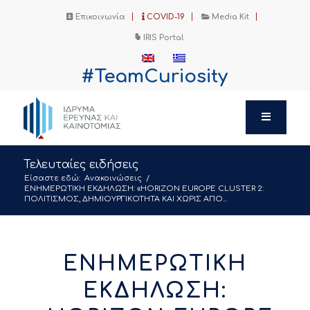
Επικοινωνία
COVID-19
Media Kit
IRIS Portal
#TeamCuriosity
Τελευταίες ειδήσεις
Είσαστε εδώ:
Ανακοινώσεις
/
ΕΝΗΜΕΡΩΤΙΚΗ ΕΚΔΗΛΩΣΗ: «HORIZON EUROPE CLUSTER 2:
ΠΟΛΙΤΙΣΜΟΣ, ΔΗΜΙΟΥΡΓΙΚΟΤΗΤΑ ΚΑΙ ΧΩΡΙΣ ΑΠΟ...
ΕΝΗΜΕΡΩΤΙΚΗ
ΕΚΔΗΛΩΣΗ: