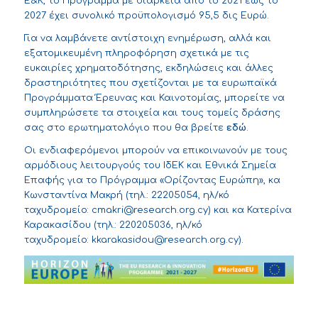
Ε&Κ, το Πρόγραμμα με διάρκεια από το 2021 έως το
2027 έχει συνολικό προϋπολογισμό 95,5 δις Ευρώ.
Για να λαμβάνετε αντίστοιχη ενημέρωση, αλλά και
εξατομικευμένη πληροφόρηση σχετικά με τις
ευκαιρίες χρηματοδότησης, εκδηλώσεις και άλλες
δραστηριότητες που σχετίζονται με τα ευρωπαϊκά
Προγράμματα Έρευνας και Καινοτομίας, μπορείτε να
συμπληρώσετε τα στοιχεία και τους τομείς δράσης
σας στο ερωτηματολόγιο που θα βρείτε
εδώ
.
Οι ενδιαφερόμενοι μπορούν να επικοινωνούν με τους
αρμόδιους λειτουργούς του ΙδΕΚ και Εθνικά Σημεία
Επαφής για το Πρόγραμμα «Ορίζοντας Ευρώπη», κα
Κωνσταντίνα Μακρή (τηλ.: 22205054, ηλ/κό
ταχυδρομείο:
cmakri@research.org.cy
) και κα Κατερίνα
Καρακασίδου (τηλ.: 220205036, ηλ/κό
ταχυδρομείο:
kkarakasidou@research.org.cy
).