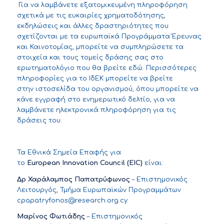
Για να λαμβάνετε εξατομικευμένη πληροφόρηση
σχετικά με τις ευκαιρίες χρηματοδότησης,
εκδηλώσεις και άλλες δραστηριότητες που
σχετίζονται με τα ευρωπαϊκά Προγράμματα Έρευνας
και Καινοτομίας, μπορείτε να συμπληρώσετε τα
στοιχεία και τους τομείς δράσης σας στο
ερωτηματολόγιο που θα βρείτε
εδώ
. Περισσότερες
πληροφορίες για το ΙδΕΚ μπορείτε να βρείτε
στην
ιστοσελίδα
του οργανισμού, όπου μπορείτε να
κάνε εγγραφή στο
ενημερωτικό δελτίο
, για να
λαμβάνετε ηλεκτρονικά πληροφόρηση για τις
δράσεις του.
Τα
Ε
θνικά
Σ
ημεία
Ε
παφής για
τ
ο
European Innovation Council (
EIC
)
είναι:
Δρ
Χαράλαμπος Παπατρύφωνος
– Επιστημονικός
Λειτουργός
,
Τμήμα Ευρωπαϊκών Προγραμμάτων
cpapatryfonos@research.org.cy
Μαρίνος Φωτιάδης
–
Επιστημονικός