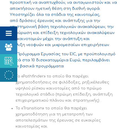
προοπτική να
αναπτυχθούν
, να ανταγωνιστούν και να
αποκτήσουν ηγετική θέση στη διεθνή αγορά.
Υποστηρίζει όλα τα στάδια της καινοτομίας,
από
δράσεις
έρευνα
ς
και ανάπτυξη
ς
για την
επιστημονική βάση τεχνολογικών ανακαλύψεων, την
επικύρωση και επίδειξη τεχνολογικών ανακαλύψεων
και καινοτομιών μέχρι την
ανάπτυξη και
εξέλιξη
νεοφυών και μικρομεσαίων επιχειρήσεων.
Το
Π
ρόγραμμα
Ε
ργασίας του ΕΙ
C
, με προϋπολογισμό
κοντά στα 10 δι
σεκατομμύρια
Ευρώ, περιλαμβάνει
τρία βασικά προγράμματα:
Το
«
Pathfinder
»
το οποίο θα παρέχει
χρηματοδοτήσεις σε φιλόδοξες, ρηξικέλευθες
υψηλού ρίσκου καινοτομίες από το πρώιμο
τεχνολογικό στάδιο
(πρώιμη επίδειξη, ανάπτυξη
επιχειρηματικού πλάνου και στρατηγικής)
.
Το
«
Transition
»
το οποίο θα παρέχει
χρηματοδότηση για τη μετατροπή των
αποτελεσμάτων της έρευνας σε ευκαιρίες
καινοτομία
ς
και