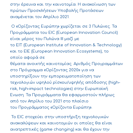
στην έρευνα και την καινοτομία. Η ανακοίνωση των
πρώτων Προσκλήσεων Υποβολής Προτάσεων
αναμένεται τον Απρίλιο 2021.
Ο
«
Ορίζοντας Ευρώπη
»
χωρίζεται σε 3 Πυλώνες. Τ
α
Π
ρ
ογράμματα του
EIC
(
European
Innovation
Council
)
είναι μέρος του Πυλώνα ΙΙΙ μαζί με
το
EIT
(
European
Institute
of
Innovation
&
Technology
)
και το ΕΙΕ (European Innovation Ecosystems)
, το
οποίο
αφορά σ
ε
θέματα
α
νοικτή
ς
κ
αινοτομία
ς
.
Αριθμός
Π
ρογραμμάτων
του
στ
ο
Π
ρ
όγραμμα
«Ορίζοντα
ς
2020»
για να
υποστηρίξ
ουν
την εμπορευματοποίηση των
τεχνολογιών υψηλού ρίσκου/υψηλής απόδοσης
(
high
–
risk
,
high
–
impact
technologies
)
στην Ευρωπαϊκή
Ένωση. Τ
α
Π
ρ
ογράμματα
θα εφαρμοστ
ούν
πλήρως
από τον Απρίλιο του 2021 στο πλαίσιο
του
Προγράμματος «
Ορίζοντα Ευρώπη
»
.
To
EIC
στοχεύει στην υποστήριξη τεχνολογικών
ανακαλύψεων και καινοτομιών οι οποίες θα είναι
ανατρεπτικές (
game
changing
) και θα έχουν την