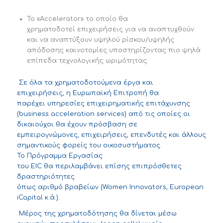
Το
«
Accelerator
»
το οποίο θα
χρηματοδοτεί
επιχειρήσεις
για να αναπτυχθούν
και να αναπτύξουν υψηλού ρίσκου/υψηλής
απόδοσης καινοτομίες
υποστηρίζοντας πιο ψηλά
επίπεδα τεχνολογικής ωριμότητας.
Σε όλα τα χρηματοδοτούμενα έργα και
ε
πιχειρήσεις
,
η Ευρωπαϊκή Επιτροπή
θα
παρέχει
υπηρεσίες επιχειρηματικής επιτάχυνσης
(
b
usiness
a
cceleration
se
rvices
)
από τις οποίες οι
δικαιούχοι θα έχουν πρόσβαση σε
εμπειρογνώμονες,
επιχειρήσεις
, επενδυτές και άλλους
σημαντικούς φορείς του
οικοσυστήματος.
Το
Π
ρόγραμμα
Ε
ργασίας
του
EIC
θα
περιλαμβάνει
επίσης
επιπρόσθετες
δραστηριότητες
όπως
αριθμό
βρ
αβείων
(
Women
Innovators
,
European
Capit
iCapital
κ
.ά.
).
Μέρος της χρηματοδότησης
θα δίνεται μέσω