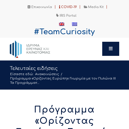
Επικοινωνία
COVID-19
Media Kit
IRIS Portal
#TeamCuriosity
Τελευταίες ειδήσεις
Είσαστε εδώ:
Ανακοινώσεις
/
Πρόγραμμα «Ορίζοντας Ευρώπη»: Γνωριμία με τον Πυλώνα ΙΙΙ
Τα Προγράμματ...
Πρόγραμμα
«Ορίζοντας