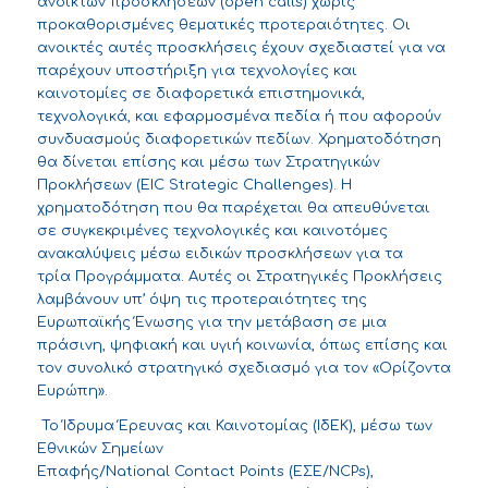
ανοικτών προσκλήσεων
(
open
calls
)
χωρίς
προκαθορισμένες θεματικές προτεραιότητες.
Οι
ανοικτές αυτές προσκλήσεις έχουν
σχεδιαστεί για να
παρέχ
ουν
υποστήριξη για τεχνολογίες και
καινοτομίες σε διαφορετικά επιστημονικά,
τεχνολογικά, και εφαρμοσμένα πεδία ή που αφορούν
συνδυασμούς διαφορετικών πεδίων.
Χρηματοδότηση
θα δίνεται επίσης και μέσω των
Στρατηγικών
Προκλήσεων (
EIC
Strategic
Challenges
)
. Η
χρηματοδότηση που θα παρέχεται θα απευθύνεται
σε συγκεκριμένες τεχνολογικές και καινοτόμες
ανακαλύψεις
μέσω ειδικών προσκλήσεων
για τα
τρία
Π
ρογράμματα
. Αυτές οι
Στρατηγικέ
ς
Π
ροκλήσεις
λαμβάνουν υπ’ όψη τις προτεραιότητες της
Ευρωπαϊκής Ένωσης για την μετάβαση σε μια
πράσινη, ψηφιακή και υγιή κοινωνία
,
όπως επίσης και
τον συνολικό στρατηγικό σχεδιασμό για τον
«
Ορίζοντα
Ευρώπη
»
.
Το Ίδρυμα Έρευνας και Καινοτομίας (ΙδΕΚ), μέσω των
Εθνικών Σημείων
Επαφής/National Contact Points (ΕΣΕ/NCPs),