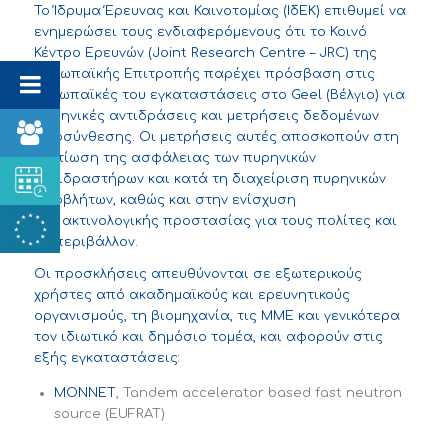
Το Ίδρυμα Έρευνας και Καινοτομίας (ΙδΕΚ) επιθυμεί να
ενημερώσει τους ενδιαφερόμενους ότι το Κοινό
Κέντρο Ερευνών (
Joint
Research
Centre
–
JRC
) της
Ευρωπαϊκής Επιτροπής παρέχει πρόσβαση στις
ευρωπαϊκές του εγκαταστάσεις στο Geel (Βέλγιο)
για
πυρηνικές αντιδράσεις και μετρήσεις δεδομένων
αποσύνθεσης. Οι μετρήσεις αυτές αποσκοπούν στη
βελτίωση της ασφάλειας
των πυρηνικών
αντιδραστήρων και κατά τη διαχείριση πυρηνικών
αποβλήτων
,
καθώς και στην ενίσχυση
της ακτινολογικής προστασίας για τους πολίτες και
το περιβάλλον.
Οι προσκλήσεις απευθύνονται σε εξωτερικούς
χρήστες από ακαδημαϊκούς και ερευνητικούς
οργανισμούς, τη βιομηχανία, τις ΜΜΕ και γενικότερα
τον ιδιωτικό και δημόσιο τομέα, και αφορούν στις
εξής εγκαταστάσεις:
MONNET
, Tandem accelerator based fast neutron
source (EUFRAT)