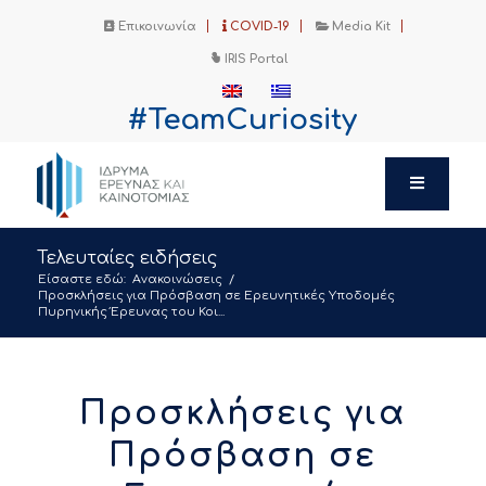
Επικοινωνία
COVID-19
Media Kit
IRIS Portal
#TeamCuriosity
Τελευταίες ειδήσεις
Είσαστε εδώ:
Ανακοινώσεις
/
Προσκλήσεις για Πρόσβαση σε Ερευνητικές Υποδομές
Πυρηνικής Έρευνας του Κοι...
Προσκλήσεις για
Πρόσβαση σε