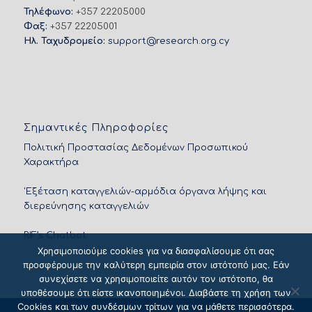
Τηλέφωνο:
+357 22205000
Φαξ:
+357 22205001
Ηλ. Ταχυδρομείο:
support@research.org.cy
Σημαντικές Πληροφορίες
Πολιτική Προστασίας Δεδομένων Προσωπικού
Χαρακτήρα
'Εξέταση καταγγελιών-αρμόδια όργανα λήψης και
διερεύνησης καταγγελιών
RIF’s Chatbot
Χρησιμοποιούμε cookies για να διασφαλίσουμε ότι σας
προσφέρουμε την καλύτερη εμπειρία στον ιστότοπό μας. Εάν
συνεχίσετε να χρησιμοποιείτε αυτόν τον ιστότοπο, θα
υποθέσουμε ότι είστε ικανοποιημένοι. Διαβάστε τη χρήση των
Cookies και των συνδέσμων τρίτων για να μάθετε περισσότερα.