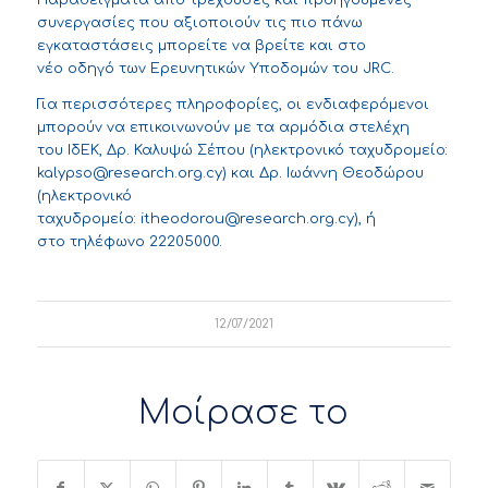
Παραδείγματα από τρέχουσες και προηγούμενες
συνεργασίες που αξιοποιούν τις πιο πάνω
εγκαταστάσεις μπορείτε να βρείτε και στο
νέο
οδηγό
των Ερευνητικών Υποδομών του
JRC
.
Για περισσότερες πληροφορίες, οι ενδιαφερόμενοι
μπορούν να επικοινωνούν με τα αρμόδια στελέχη
του ΙδΕΚ, Δρ. Καλυψώ Σέπου (ηλεκτρονικό ταχυδρομείο:
kalypso@research.org.cy
) και Δρ. Ιωάννη Θεοδώρου
(ηλεκτρονικό
ταχυδρομείο:
itheodorou@research.org.cy
),
ή
στο τηλέφωνο 22205000.
12/07/2021
Μοίρασε το