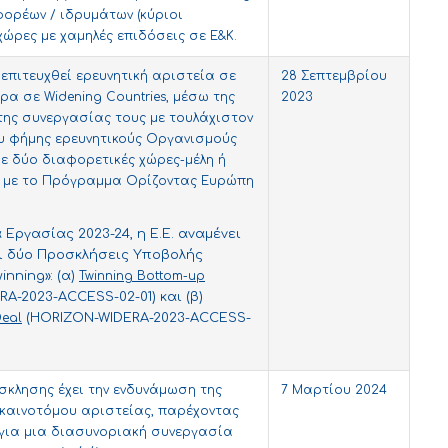
ι φορέων / ιδρυμάτων (κύριοι
χώρες με χαμηλές επιδόσεις σε Ε&Κ.
 επιτευχθεί ερευνητική αριστεία σε
28 Σεπτεμβρίου
ρα σε Widening Countries, μέσω της
2023
της συνεργασίας τους με τουλάχιστον
υ φήμης ερευνητικούς Οργανισμούς
ε δύο διαφορετικές χώρες-μέλη ή
ς με το Πρόγραμμα Ορίζοντας Ευρώπη
Εργασίας 2023-24, η Ε.Ε. αναμένει
ι δύο Προσκλήσεις Υποβολής
nning»: (α)
Twinning Bottom-up
A-2023-ACCESS-02-01) και (β)
Deal
(HORIZON-WIDERA-2023-ACCESS-
σκλησης έχει την ενδυνάμωση της
7 Μαρτίου 2024
καινοτόμου αριστείας, παρέχοντας
για μια διασυνοριακή συνεργασία