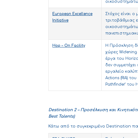
οικοσυστημάτων
European
Excellence
Στόχος είναι ο
Initiative
τριτοβάθμιας ε
οικοσυστημάτω
πανεπιστημιακώ
Hop
–
On
Facility
Η Πρόσκληση δί
χώρες Widening
έργα του Horiz
δεν συμμετέχει
εργαλείο καλύπτ
Actions (RIA) τ
Pathfinder’ του 
Destination 2 –
Προσέλκυση
και
Κινητικότ
Best Talents)
Κάτω από το συγκεκριμένο Destination 