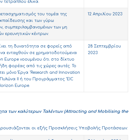
 τετραπλού έλικα.
 μετασχηματισμός του τομέα της
12 Απριλίου 2023
κπαίδευσης και των γύρω
ν, συμπεριλαμβανομένων των μη
ν ερευνητικών κέντρων.
νει τη δυνατότητα σε φορείς από
28 Σεπτεμβρίου
 να ενταχθούν σε χρηματοδοτούμενα
2023
on Europe νοουμένου ότι στο δίκτυο
 ήδη φορέας από τις χώρες αυτές. Το
ει μόνο Έργα ‘Research and Innovation
ου Πυλώνα ΙΙ ή του Προγράμματος ‘EIC
Horizon Europe.
ητα
των
καλύτερων
Ταλέντων
(Attracting and Mobilising the
παρουσιάζονται οι εξής Προσκλήσεις Υποβολής Προτάσεων: