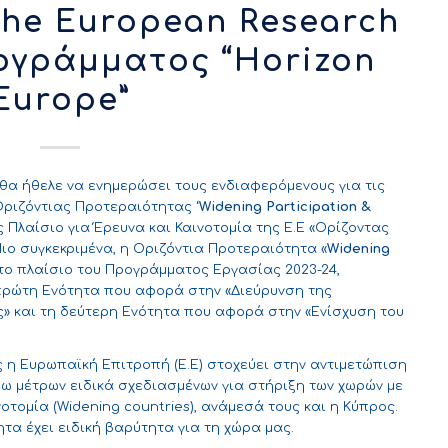
the European Research
ρογράμματος “Horizon
Europe”
) θα ήθελε να ενημερώσει τους ενδιαφερόμενους για τις
ριζόντιας Προτεραιότητας ‘
Widening
Participation
&
Πλαίσιο για Έρευνα και Καινοτομία της Ε.Ε «Ορίζοντας
. Πιο συγκεκριμένα, η Οριζόντια Προτεραιότητα «
Widening
στο πλαίσιο του Προγράμματος Εργασίας 2023-24,
 πρώτη Ενότητα που αφορά στην «Διεύρυνση της
ς» και τη δεύτερη Ενότητα που αφορά στην «Ενίσχυση του
 η Ευρωπαϊκή Επιτροπή (E.E) στοχεύει στην αντιμετώπιση
ω μέτρων ειδικά σχεδιασμένων για στήριξη των χωρών με
οτομία (Widening countries), ανάμεσά τους και η Κύπρος.
τα έχει ειδική βαρύτητα για τη χώρα μας.