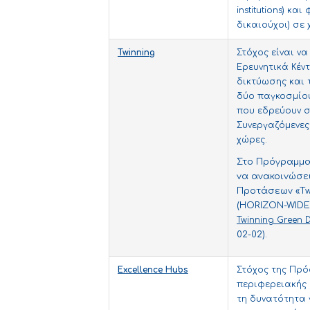
institutions) κα
δικαιούχοι) σε 
Twinning
Στόχος είναι να
Ερευνητικά Κέντ
δικτύωσης και 
δύο παγκοσμίο
που εδρεύουν σ
Συνεργαζόμενε
χώρες.
Στο Πρόγραμμα 
να ανακοινώσε
Προτάσεων «Twi
(HORIZON-WIDER
Twinning Green 
02-02).
Excellence
Hubs
Στόχος της Πρό
περιφερειακής 
τη δυνατότητα 