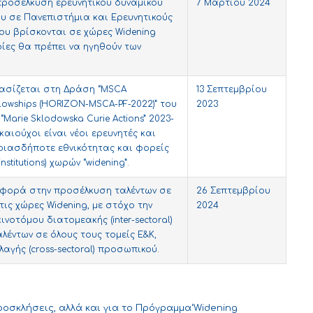
 προσέλκυση ερευνητικού δυναμικού
7 Μαρτίου 2024
υ σε Πανεπιστήμια και Ερευνητικούς
υ βρίσκονται σε χώρες Widening
οίες θα πρέπει να ηγηθούν των
ασίζεται στη Δράση “MSCA
13 Σεπτεμβρίου
llowships (HORIZON-MSCA-PF-2022)” του
2023
arie Sklodowska Curie Actiοns” 2023-
ικαιούχοι είναι νέοι ερευνητές και
οιασδήποτε εθνικότητας και φορείς
nstitutions) χωρών “widening”.
φορά στην προσέλκυση ταλέντων σε
26 Σεπτεμβρίου
ις χώρες Widening, με στόχο την
2024
ινοτόμου διατομεακής (inter-sectoral)
λέντων σε όλους τους τομείς Ε&Κ,
αγής (cross-sectoral) προσωπικού.
ροσκλήσεις, αλλά και για το Πρόγραμμα‘Widening