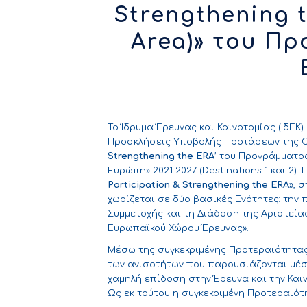
Strengthening 
Area)» του Π
Το Ίδρυμα Έρευνας και Καινοτομίας (ΙδΕΚ
Προσκλήσεις Υποβολής Προτάσεων της Ο
Strengthening
the
ERA
’
του Προγράμματος 
Ευρώπη» 2021-2027 (Destinations 1 και 2)
Participation
&
Strengthening
the
ERA
», 
χωρίζεται σε δύο βασικές Ενότητες: την
Συμμετοχής και τη Διάδοση της Αριστεία
Ευρωπαϊκού Χώρου Έρευνας».
Μέσω της συγκεκριμένης Προτεραιότητας
των ανισοτήτων που παρουσιάζονται μέσ
χαμηλή επίδοση στην Έρευνα και την Καιν
Ως εκ τούτου η συγκεκριμένη Προτεραιότη