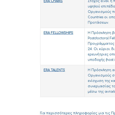
ERA
CHAIRS
Στόχος είναι η
υψηλού επιπέδο
Οργανισμούς πο
Countries οι οπ
Προτάσεων.
ERA
FELLOWSHIPS
Η Πρόσκληση β
Postdoctoral Fe
Προγράμματος “M
24. Οι κύριοι δ
ερευνήτριες οπ
υποδοχής (host i
ERA
TALENTS
H Πρόσκληση α
Οργανισμούς στ
ενίσχυση της κα
συνεργασίας τα
μέσω της ανταλλ
Για περισσότερες πληροφορίες για τις Π