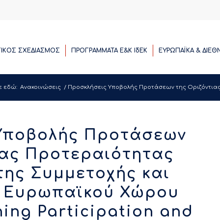
ΓΙΚΟΣ ΣΧΕΔΙΑΣΜΟΣ
ΠΡΟΓΡΑΜΜΑΤΑ E&K ΙδΕΚ
ΕΥΡΩΠΑΪΚΑ & ΔΙΕΘ
ε εδώ:
Ανακοινώσεις
/
Προσκλήσεις Υποβολής Προτάσεων της Οριζόντιας 
Υποβολής Προτάσεων
ιας Προτεραιότητας
της Συμμετοχής και
υ Ευρωπαϊκού Χώρου
ing Participation and