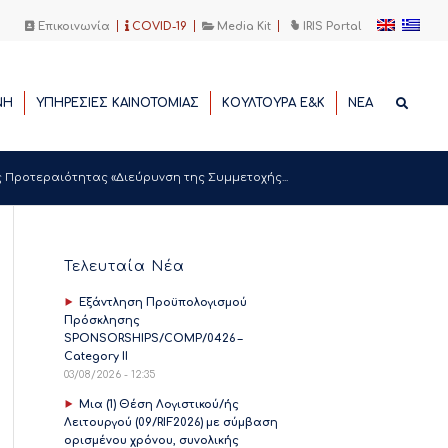
Επικοινωνία
COVID-19
Media Kit
IRIS Portal
ΝΗ
ΥΠΗΡΕΣΙΕΣ ΚΑΙΝΟΤΟΜΙΑΣ
ΚΟΥΛΤΟΥΡΑ Ε&Κ
ΝΕΑ
Προτεραιότητας «Διεύρυνση της Συμμετοχής...
Τελευταία Νέα
Εξάντληση Προϋπολογισμού
Πρόσκλησης
SPONSORSHIPS/COMP/0426 –
Category II
03/08/2026 - 12:35
Μια (1) Θέση Λογιστικού/ής
Λειτουργού (09/RIF2026) με σύμβαση
ορισμένου χρόνου, συνολικής