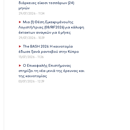
διάρκειας είκοσι τεσσάρων (24)
μηνών
29/07/2026 - 11:34
Μια (1) Θέση Εγκεκριμένου/ης
Λογιστή/τριας (08/RIF2026) για κάλυψη
έκτακτων αναγκών για 6 μήνες
29/07/2026 - 10:39
The BASH 2026: Η καινοτομία
έδωσε ξανά ραντεβού στην Κύπρο
15/07/2026 - 11:36
Ο Επικεφαλής Επιστήμονας
στηρίζει τη νέα γενιά της έρευνας και
της καινοτομίας
03/07/2026 - 12:39