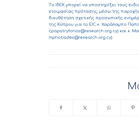
Tο ΙδΕΚ μπορεί να υποστηρίξει τους ενδ
ετοιμασίας πρότασης, μέσω της παροχής 
διευθέτηση σχετικής προσωπικής ενημέρ
της Κύπρου για τo EΙC κ. Χαράλαμπο Παπατ
cpapatryfonos@research.org.cy
) και κ. Μ
mphotiades@research.org.cy
).
Μ