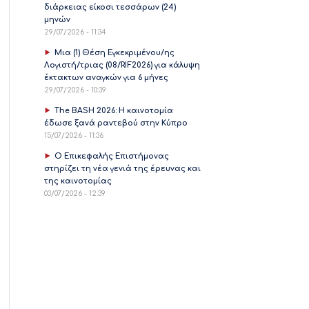
διάρκειας είκοσι τεσσάρων (24)
μηνών
29/07/2026 - 11:34
Μια (1) Θέση Εγκεκριμένου/ης
Λογιστή/τριας (08/RIF2026) για κάλυψη
έκτακτων αναγκών για 6 μήνες
29/07/2026 - 10:39
The BASH 2026: Η καινοτομία
έδωσε ξανά ραντεβού στην Κύπρο
15/07/2026 - 11:36
Ο Επικεφαλής Επιστήμονας
στηρίζει τη νέα γενιά της έρευνας και
της καινοτομίας
03/07/2026 - 12:39