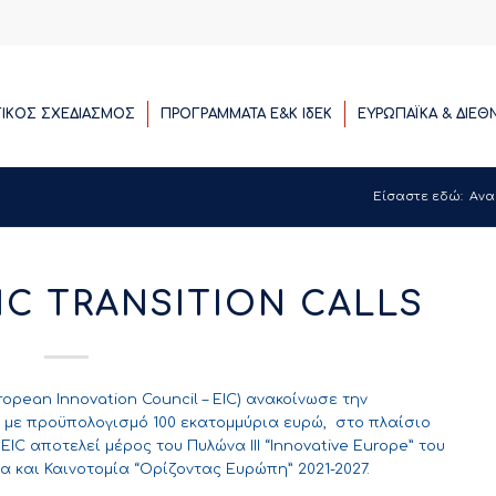
ΓΙΚΟΣ ΣΧΕΔΙΑΣΜΟΣ
ΠΡΟΓΡΑΜΜΑΤΑ E&K ΙδΕΚ
ΕΥΡΩΠΑΪΚΑ & ΔΙΕΘ
Είσαστε εδώ:
Ανα
C TRANSITION CALLS
opean Innovation Council – EIC) ανακοίνωσε την
 με προϋπολογισμό 100 εκατομμύρια ευρώ, στο πλαίσιο
ο EIC αποτελεί μέρος του Πυλώνα IIΙ “Innovative Europe” του
α και Καινοτομία “Ορίζοντας Ευρώπη” 2021-2027.