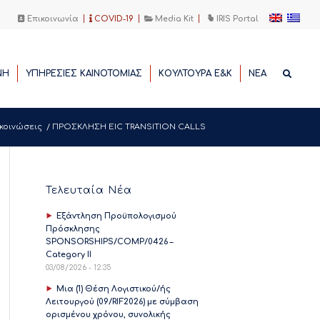
Επικοινωνία
COVID-19
Media Kit
IRIS Portal
ΝΗ
ΥΠΗΡΕΣΙΕΣ ΚΑΙΝΟΤΟΜΙΑΣ
ΚΟΥΛΤΟΥΡΑ Ε&Κ
ΝΕΑ
κοινώσεις
/
ΠΡΟΣΚΛΗΣΗ EIC TRANSITION CALLS
Τελευταία Νέα
Εξάντληση Προϋπολογισμού
Πρόσκλησης
SPONSORSHIPS/COMP/0426 –
Category II
03/08/2026 - 12:35
Μια (1) Θέση Λογιστικού/ής
Λειτουργού (09/RIF2026) με σύμβαση
ορισμένου χρόνου, συνολικής