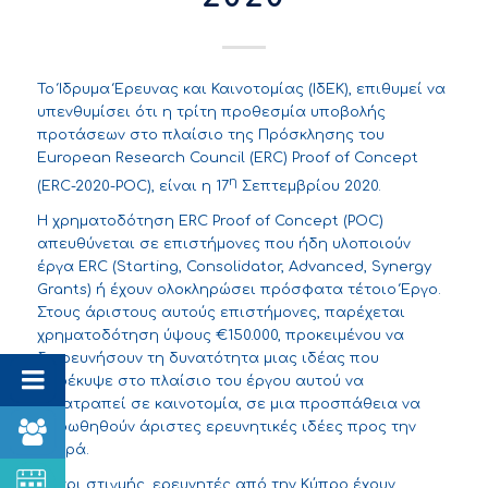
Το Ίδρυμα Έρευνας και Καινοτομίας (ΙδΕΚ), επιθυμεί να
υπενθυμίσει ότι η τρίτη προθεσμία υποβολής
προτάσεων στο πλαίσιο της Πρόσκλησης του
European Research Council (ERC) Proof of Concept
η
(ERC-2020-POC), είναι η 17
Σεπτεμβρίου 2020.
Η χρηματοδότηση ERC Proof of Concept (POC)
απευθύνεται σε επιστήμονες που ήδη υλοποιούν
έργα ERC (Starting, Consolidator, Advanced, Synergy
Grants) ή έχουν ολοκληρώσει πρόσφατα τέτοιο Έργο.
Στους άριστους αυτούς επιστήμονες, παρέχεται
χρηματοδότηση ύψους €150.000, προκειμένου να
διερευνήσουν τη δυνατότητα μιας ιδέας που
προέκυψε στο πλαίσιο του έργου αυτού να
μετατραπεί σε καινοτομία, σε μια προσπάθεια να
προωθηθούν άριστες ερευνητικές ιδέες προς την
αγορά.
Μέχρι στιγμής, ερευνητές από την Κύπρο έχουν