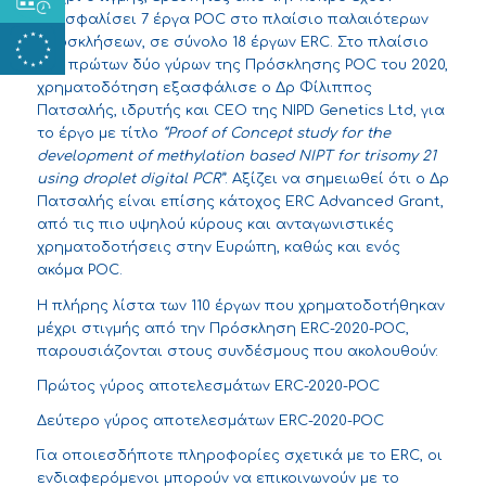
εξασφαλίσει 7 έργα POC στο πλαίσιο παλαιότερων
Προσκλήσεων, σε σύνολο 18 έργων ERC. Στο πλαίσιο
των πρώτων δύο γύρων της Πρόσκλησης POC του 2020,
χρηματοδότηση εξασφάλισε ο Δρ Φίλιππος
Πατσαλής, ιδρυτής και CEO της NIPD Genetics Ltd, για
το έργο με τίτλο
“Proof of Concept study for the
development of methylation based NIPT for trisomy 21
using droplet digital PCR”
. Αξίζει να σημειωθεί ότι ο Δρ
Πατσαλής είναι επίσης κάτοχος ERC Advanced Grant,
από τις πιο υψηλού κύρους και ανταγωνιστικές
χρηματοδοτήσεις στην Ευρώπη, καθώς και ενός
ακόμα POC.
Η πλήρης λίστα των 110 έργων που χρηματοδοτήθηκαν
μέχρι στιγμής από την Πρόσκληση ERC-2020-POC,
παρουσιάζονται στους συνδέσμους που ακολουθούν:
Πρώτος γύρος αποτελεσμάτων ERC-2020-POC
Δεύτερο γύρος αποτελεσμάτων ERC-2020-POC
Για οποιεσδήποτε πληροφορίες σχετικά με το ERC, οι
ενδιαφερόμενοι μπορούν να επικοινωνούν με το