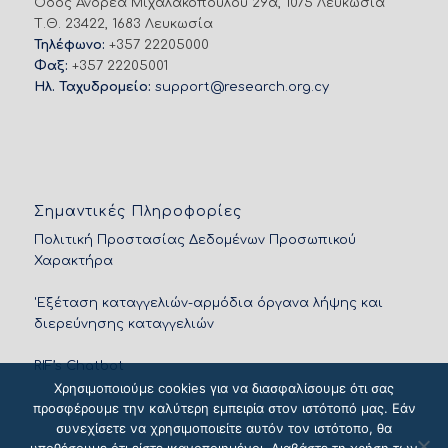
Οδός Ανδρέα Μιχαλακοπούλου 29α, 1075 Λευκωσία
Τ.Θ. 23422, 1683 Λευκωσία
Τηλέφωνο:
+357 22205000
Φαξ:
+357 22205001
Ηλ. Ταχυδρομείο:
support@research.org.cy
Σημαντικές Πληροφορίες
Πολιτική Προστασίας Δεδομένων Προσωπικού
Χαρακτήρα
'Εξέταση καταγγελιών-αρμόδια όργανα λήψης και
διερεύνησης καταγγελιών
RIF’s Chatbot
Χρησιμοποιούμε cookies για να διασφαλίσουμε ότι σας
προσφέρουμε την καλύτερη εμπειρία στον ιστότοπό μας. Εάν
συνεχίσετε να χρησιμοποιείτε αυτόν τον ιστότοπο, θα