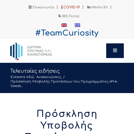
Επικοινωνία
COVID-19
Media Kit
IRIS Portal
#TeamCuriosity
Τελευταίες ειδήσεις
Είσαστε εδώ:
Ανακοινώσεις
/
Πρόσκληση Υποβολής Προτάσεων του Προγράμματος «Pre-
Seed»...
Πρόσκληση
Υποβολής