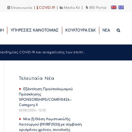
Επικοινωνία
COVID-19
Media Kit
IRIS Portal
ΝΗ
ΥΠΗΡΕΣΙΕΣ ΚΑΙΝΟΤΟΜΙΑΣ
ΚΟΥΛΤΟΥΡΑ Ε&Κ
ΝΕΑ
νδημίας COVID-19 και αναχαίτισης των επιπτ...
Τελευταία Νέα
Εξάντληση Προϋπολογισμού
Πρόσκλησης
SPONSORSHIPS/COMP/0426 –
Category II
03/08/2026 - 12:35
Μια (1) Θέση Λογιστικού/ής
Λειτουργού (09/RIF2026) με σύμβαση
ορισμένου χρόνου, συνολικής