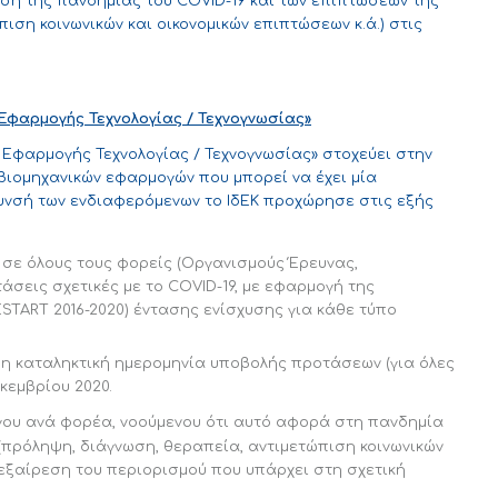
ιση της πανδημίας του COVID-19 και των επιπτώσεών της
ιση κοινωνικών και οικονομικών επιπτώσεων κ.ά.) στις
 Εφαρμογής Τεχνολογίας / Τεχνογνωσίας»
Εφαρμογής Τεχνολογίας / Τεχνογνωσίας» στοχεύει στην
βιομηχανικών εφαρμογών που μπορεί να έχει μία
όλυνσή των ενδιαφερόμενων το ΙδΕΚ προχώρησε στις εξής
σε όλους τους φορείς (Οργανισμούς Έρευνας,
τάσεις σχετικές με το COVID-19, με εφαρμογή της
TART 2016-2020) έντασης ενίσχυσης για κάθε τύπο
 η καταληκτική ημερομηνία υποβολής προτάσεων (για όλες
κεμβρίου 2020.
ου ανά φορέα, νοούμενου ότι αυτό αφορά στη πανδημία
 (πρόληψη, διάγνωση, θεραπεία, αντιμετώπιση κοινωνικών
’ εξαίρεση του περιορισμού που υπάρχει στη σχετική