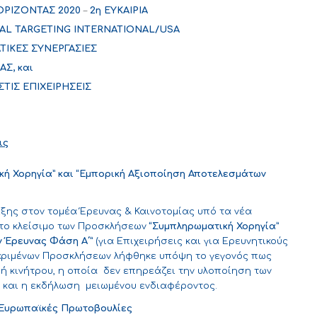
ΟΡΙΖΟΝΤΑΣ
2020
–
2
η
ΕΥΚΑΙΡΙΑ
AL TARGETING
INTERNATIONAL/USA
ΑΤΙΚΕΣ ΣΥΝΕΡΓΑΣΙΕΣ
ΑΣ,
και
ΣΤΙΣ
ΕΠΙΧΕΙΡΗΣΕΙΣ
ις
κή Χορηγία” και “Εμπορική Αξιοποίηση Αποτελεσμάτων
ξης στον τομέα Έρευνας & Καινοτομίας υπό τα νέα
 το κλείσιμο των Προσκλήσεων
“Συμπληρωματική Χορηγία”
 Έρευνας Φάση Α΄”
(για Επιχειρήσεις και για Ερευνητικούς
κεκριμένων Προσκλήσεων λήφθηκε υπόψη το γεγονός πως
 κινήτρου, η οποία δεν επηρεάζει την υλοποίηση των
και η εκδήλωση μειωμένου ενδιαφέροντος.
ς Ευρωπαϊκές Πρωτοβουλίες