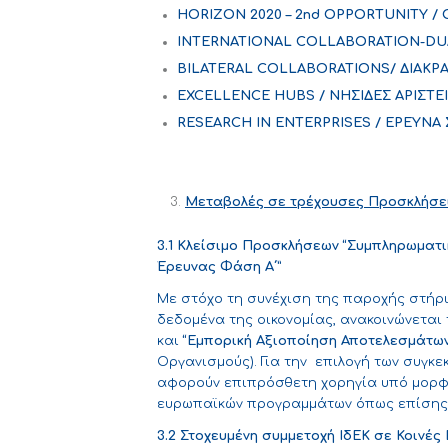
HORIZON 2020 –
2nd OPPORTUNITY /
INTERNATIONAL COLLABORATION-DU
BILATERAL
COLLABORATIONS
/ ΔΙΑΚΡ
EXCELLENCE HUBS /
ΝΗΣΙΔΕΣ
ΑΡΙΣΤΕΙ
RESEARCH IN ENTERPRISES /
ΕΡΕΥΝΑ
Μεταβολές σε τρέχουσες Προσκλήσε
3.1 Κλείσιμο Προσκλήσεων “Συμπληρωματι
Έρευνας Φάση Α΄”
Mε στόχο τη συνέχιση της παροχής στήρι
δεδομένα της οικονομίας, ανακοινώνεται
και
“Εμπορική Αξιοποίηση Αποτελεσμάτων
Οργανισμούς). Για την επιλογή των συγ
αφορούν επιπρόσθετη χορηγία υπό μορφή
ευρωπαϊκών προγραμμάτων όπως επίσης 
3.2 Στοχευμένη συμμετοχή ΙδΕΚ σε Κοινέ