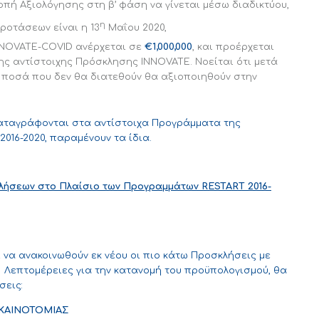
πή Αξιολόγησης στη β’ φάση να γίνεται μέσω διαδικτύου,
η
ροτάσεων είναι η 13
Μαΐου 2020,
NNOVATE-COVID ανέρχεται σε
€1,000,000
, και προέρχεται
ς αντίστοιχης Πρόσκλησης INNOVATE. Νοείται ότι μετά
 ποσά που δεν θα διατεθούν θα αξιοποιηθούν στην
καταγράφονται στα αντίστοιχα Προγράμματα της
16-2020, παραμένουν τα ίδια.
λήσεων στο Πλαίσιο των Προγραμμάτων
RESTART
2016-
να ανακοινωθούν εκ νέου οι πιο κάτω Προσκλήσεις με
. Λεπτομέρειες για την κατανομή του προϋπολογισμού, θα
σεις:
ΚΑΙΝΟΤΟΜΙΑΣ