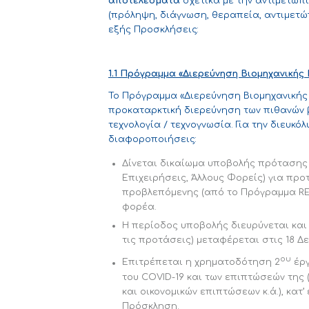
αποτελέσματα
σχετικά με την αντιμετώπ
(πρόληψη, διάγνωση, θεραπεία, αντιμετώπ
εξής Προσκλήσεις:
1.1 Πρόγραμμα «Διερεύνηση Βιομηχανικής
Το Πρόγραμμα «Διερεύνηση Βιομηχανικής 
προκαταρκτική διερεύνηση των πιθανών 
τεχνολογία / τεχνογνωσία. Για την διευκ
διαφοροποιήσεις:
Δίνεται δικαίωμα υποβολής πρότασης 
Επιχειρήσεις, Άλλους Φορείς) για προ
προβλεπόμενης (από το Πρόγραμμα RES
φορέα.
Η περίοδος υποβολής διευρύνεται και
τις προτάσεις) μεταφέρεται στις 18 Δε
ου
Επιτρέπεται η χρηματοδότηση 2
έργ
του COVID-19 και των επιπτώσεών της
και οικονομικών επιπτώσεων κ.ά.), κατ
Πρόσκληση.