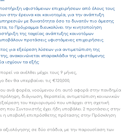
ποστήριξη υφιστάμενων επιχειρήσεων από όλους τους
υν στην έρευνα και καινοτομία, για την ανάπτυξη
 υπηρεσιών με δυνατότητα όσο το δυνατόν πιο άμεσης
τα, το Πρόγραμμα διευκολύνει την κινητοποίηση
οστήριξη της ταχείας ανάπτυξης καινοτόμων
 υποβάλουν προτάσεις υφιστάμενες επιχειρήσεις.
τος για εξεύρεση λύσεων για αντιμετώπιση της
της, ανακοινώνεται «παρακλάδι» της υφιστάμενης
α ισχύουν τα εξής:
πορεί να ανέλθει μέχρι τους 9 μήνες,
 δεν θα υπερβαίνει τις €120,000,
ου ανά φορέα, νοούμενου ότι αυτό αφορά στην πανδημία
 (πρόληψη, διάγνωση, θεραπεία, αντιμετώπιση κοινωνικών
’ εξαίρεση του περιορισμού που υπάρχει στη σχετική
η που Συντονιστής έχει ήδη υποβάλει 2 προτάσεις στην
αι η υποβολή επιπρόσθετης πρότασης στην Πρόσκληση
ία αξιολόγησης σε δύο στάδια, με την παρουσίαση των