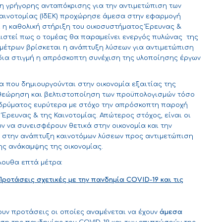
κη γρήγορης ανταπόκρισης για την αντιμετώπιση των
Καινοτομίας (ΙδΕΚ) προχώρησε άμεσα στην εφαρμογή
ι η καθολική στήριξη του οικοσυστήματος Έρευνας &
λιστεί πως ο τομέας θα παραμείνει ενεργός πυλώνας της
ν μέτρων βρίσκεται η ανάπτυξη λύσεων για αντιμετώπιση
δια στιγμή η απρόσκοπτη συνέχιση της υλοποίησης έργων
α που δημιουργούνται στην οικονομία εξαιτίας της
θεώρηση και βελτιστοποίηση των προϋπολογισμών τόσο
 Ιδρύματος ευρύτερα με στόχο την απρόσκοπτη παροχή
Έρευνας & της Καινοτομίας. Απώτερος στόχος, είναι οι
ν να συνεισφέρουν θετικά στην οικονομία και την
ι στην ανάπτυξη καινοτόμων λύσεων προς αντιμετώπιση
ης ανάκαμψης της οικονομίας.
όλουθα επτά μέτρα:
ροτάσεις σχετικές με την πανδημία
COVID
-19 και τις
ουν προτάσεις οι οποίες αναμένεται να έχουν
άμεσα