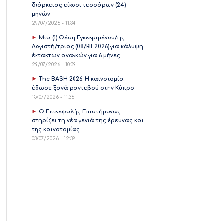
διάρκειας είκοσι τεσσάρων (24)
μηνών
29/07/2026 - 11:34
Μια (1) Θέση Εγκεκριμένου/ης
Λογιστή/τριας (08/RIF2026) για κάλυψη
έκτακτων αναγκών για 6 μήνες
29/07/2026 - 10:39
The BASH 2026: Η καινοτομία
έδωσε ξανά ραντεβού στην Κύπρο
15/07/2026 - 11:36
Ο Επικεφαλής Επιστήμονας
στηρίζει τη νέα γενιά της έρευνας και
της καινοτομίας
03/07/2026 - 12:39