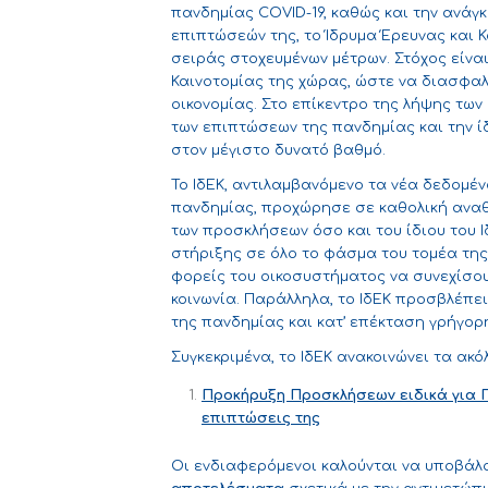
πανδημίας COVID-19, καθώς και την ανάγ
επιπτώσεών της, το Ίδρυμα Έρευνας και 
σειράς στοχευμένων μέτρων. Στόχος είνα
Καινοτομίας της χώρας, ώστε να διασφα
οικονομίας. Στο επίκεντρο της λήψης τω
των επιπτώσεων της πανδημίας και την ί
στον μέγιστο δυνατό βαθμό.
To ΙδΕΚ, αντιλαμβανόμενο τα νέα δεδομέν
πανδημίας, προχώρησε σε καθολική ανα
των προσκλήσεων όσο και του ίδιου του
στήριξης σε όλο το φάσμα του τομέα της 
φορείς του οικοσυστήματος να συνεχίσου
κοινωνία. Παράλληλα, το ΙδΕΚ προσβλέπε
της πανδημίας και κατ’ επέκταση γρήγορ
Συγκεκριμένα, το ΙδΕΚ ανακοινώνει τα ακ
Προκήρυξη Προσκλήσεων ειδικά για Π
επιπτώσεις της
Οι ενδιαφερόμενοι καλούνται να υποβάλ