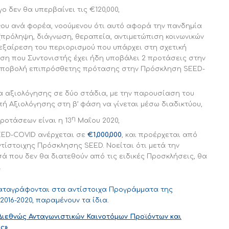
 δεν θα υπερβαίνει τις €120,000,
ου ανά φορέα, νοούμενου ότι αυτό αφορά την πανδημία
 (πρόληψη, διάγνωση, θεραπεία, αντιμετώπιση κοινωνικών
’ εξαίρεση του περιορισμού που υπάρχει στη σχετική
η που Συντονιστής έχει ήδη υποβάλει 2 προτάσεις στην
 υποβολή επιπρόσθετης πρότασης στην Πρόσκληση SEED-
ία αξιολόγησης σε δύο στάδια, με την παρουσίαση του
ή Αξιολόγησης στη β’ φάση να γίνεται μέσω διαδικτύου,
η
ροτάσεων είναι η 13
Μαΐου 2020,
EED-COVID ανέρχεται σε
€1,000,000
, και προέρχεται από
τίστοιχης Πρόσκλησης SEED. Νοείται ότι μετά την
ά που δεν θα διατεθούν από τις ειδικές Προσκλήσεις, θα
.
καταγράφονται στα αντίστοιχα Προγράμματα της
16-2020, παραμένουν τα ίδια.
Διεθνώς Ανταγωνιστικών Καινοτόμων Προϊόντων και
ς»