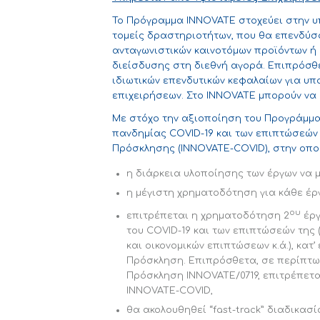
Το Πρόγραμμα INNOVATE στοχεύει στην υ
τομείς δραστηριοτήτων, που θα επενδύσο
ανταγωνιστικών καινοτόμων προϊόντων ή
διείσδυσης στη διεθνή αγορά. Επιπρόσθε
ιδιωτικών επενδυτικών κεφαλαίων για υπ
επιχειρήσεων. Στο INNOVATE μπορούν να
Με στόχο την αξιοποίηση του Προγράμμα
πανδημίας COVID-19 και των επιπτώσεών 
Πρόσκλησης (INNOVATE-COVID), στην οποί
η διάρκεια υλοποίησης των έργων να μ
η μέγιστη χρηματοδότηση για κάθε έργο
ου
επιτρέπεται η χρηματοδότηση 2
έργ
του COVID-19 και των επιπτώσεών της
και οικονομικών επιπτώσεων κ.ά.), κατ
Πρόσκληση. Επιπρόσθετα, σε περίπτωσ
Πρόσκληση INNOVATE/0719, επιτρέπετ
INNOVATE-COVID,
θα ακολουθηθεί “fast-track” διαδικασ