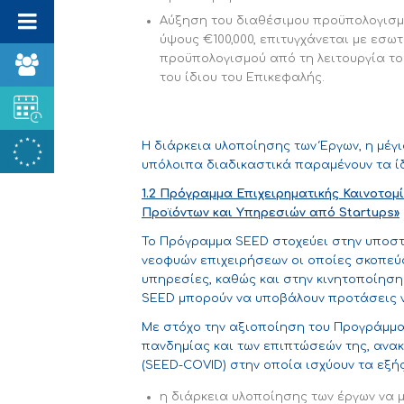
Αύξηση του διαθέσιμου προϋπολογισ
ύψους €100,000, επιτυγχάνεται με εσω
προϋπολογισμού από τη λειτουργία τ
του ίδιου του Επικεφαλής.
Η διάρκεια υλοποίησης των Έργων, η μέγ
υπόλοιπα διαδικαστικά παραμένουν τα ίδ
1.2 Πρόγραμμα Επιχειρηματικής Καινοτομ
Προϊόντων και Υπηρεσιών από
S
tartups»
Το Πρόγραμμα SEED στοχεύει στην υποστ
νεοφυών επιχειρήσεων οι οποίες σκοπεύ
υπηρεσίες, καθώς και στην κινητοποίηση
SEED μπορούν να υποβάλουν προτάσεις ν
Με στόχο την αξιοποίηση του Προγράμμα
πανδημίας και των επιπτώσεών της, ανα
(SEED-COVID) στην οποία ισχύουν τα εξής
η διάρκεια υλοποίησης των έργων να μ