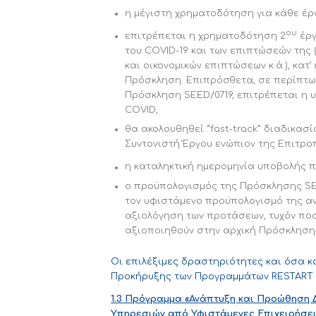
η μέγιστη χρηματοδότηση για κάθε έργο
ου
επιτρέπεται η χρηματοδότηση 2
έργ
του COVID-19 και των επιπτώσεών της
και οικονομικών επιπτώσεων κ.ά.), κατ
Πρόσκληση. Επιπρόσθετα, σε περίπτωσ
Πρόσκληση SEED/0719, επιτρέπεται η
COVID,
θα ακολουθηθεί “fast-track” διαδικασ
Συντονιστή Έργου ενώπιον της Επιτροπ
η καταληκτική ημερομηνία υποβολής π
ο προϋπολογισμός της Πρόσκλησης S
τον υφιστάμενο προϋπολογισμό της αν
αξιολόγηση των προτάσεων, τυχόν ποσ
αξιοποιηθούν στην αρχική Πρόσκληση
Οι επιλέξιμες δραστηριότητες και όσα 
Προκήρυξης των Προγραμμάτων RESTART 20
1.3 Πρόγραμμα «Ανάπτυξη και Προώθηση 
Υπηρεσιών από Υφιστάμενες Επιχειρήσει