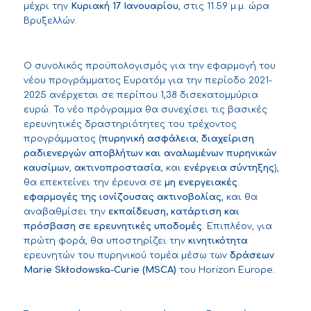
μέχρι την
Κυριακή 17 Ιανουαρίου
, στις 11.59 μ.μ. ώρα
Βρυξελλών.
Ο συνολικός προϋπολογισμός για την εφαρμογή του
νέου προγράμματος Ευρατόμ για την περίοδο 2021-
2025 ανέρχεται σε περίπου 1,38 δισεκατομμύρια
ευρώ. Το νέο πρόγραμμα θα συνεχίσει τις βασικές
ερευνητικές δραστηριότητες του τρέχοντος
προγράμματος (
πυρηνική ασφάλεια
,
διαχείριση
ραδιενεργών αποβλήτων και αναλωμένων πυρηνικών
καυσίμων
,
ακτινοπροστασία
, και
ενέργεια σύντηξης
),
θα επεκτείνει την έρευνα σε
μη ενεργειακές
εφαρμογές της ιονίζουσας ακτινοβολίας
, και θα
αναβαθμίσει την
εκπαίδευση, κατάρτιση και
πρόσβαση σε ερευνητικές υποδομές
. Επιπλέον, για
πρώτη φορά, θα υποστηρίζει την
κινητικότητα
ερευνητών του πυρηνικού τομέα μέσω των
δράσεων
Marie Skłodowska-Curie (MSCA)
του Horizon Europe.