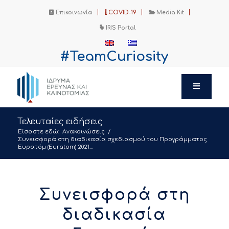
Επικοινωνία
COVID-19
Media Kit
IRIS Portal
#TeamCuriosity
Τελευταίες ειδήσεις
Είσαστε εδώ:
Ανακοινώσεις
/
Συνεισφορά στη διαδικασία σχεδιασμού του Προγράμματος
Ευρατόμ (Euratom) 2021...
Συνεισφορά στη
διαδικασία