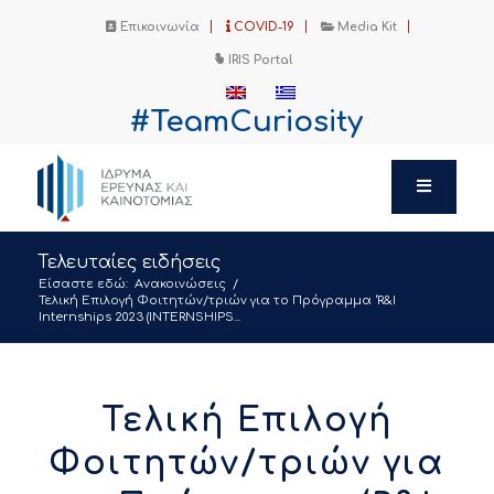
Επικοινωνία
COVID-19
Media Kit
IRIS Portal
#TeamCuriosity
Τελευταίες ειδήσεις
Είσαστε εδώ:
Ανακοινώσεις
/
Τελική Επιλογή Φοιτητών/τριών για το Πρόγραμμα ‘R&I
Internships 2023 (ΙNTERNSHIPS...
Τελική Επιλογή
Φοιτητών/τριών για