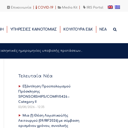
Επικοινωνία
COVID-19
Media Kit
IRIS Portal
ΝΗ
ΥΠΗΡΕΣΙΕΣ ΚΑΙΝΟΤΟΜΙΑΣ
ΚΟΥΛΤΟΥΡΑ Ε&Κ
ΝΕΑ
ταληκτικές ημερομηνίες υποβολής προτάσεων...
Τελευταία Νέα
Εξάντληση Προϋπολογισμού
Πρόσκλησης
SPONSORSHIPS/COMP/0426 –
Category II
03/08/2026 - 12:35
Μια (1) Θέση Λογιστικού/ής
Λειτουργού (09/RIF2026) με σύμβαση
ορισμένου χρόνου, συνολικής