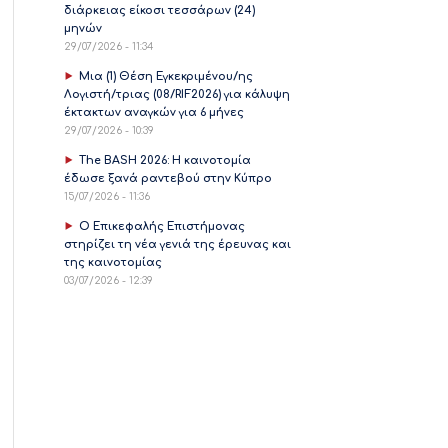
διάρκειας είκοσι τεσσάρων (24)
μηνών
29/07/2026 - 11:34
Μια (1) Θέση Εγκεκριμένου/ης
Λογιστή/τριας (08/RIF2026) για κάλυψη
έκτακτων αναγκών για 6 μήνες
29/07/2026 - 10:39
The BASH 2026: Η καινοτομία
έδωσε ξανά ραντεβού στην Κύπρο
15/07/2026 - 11:36
Ο Επικεφαλής Επιστήμονας
στηρίζει τη νέα γενιά της έρευνας και
της καινοτομίας
03/07/2026 - 12:39