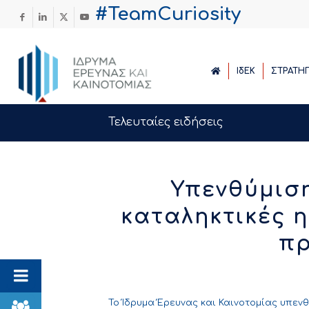
#TeamCuriosity
ΙδΕΚ
ΣΤΡΑΤΗ
Τελευταίες ειδήσεις
Υπενθύμισ
καταληκτικές 
π
Το Ίδρυμα Έρευνας και Καινοτομίας υπεν