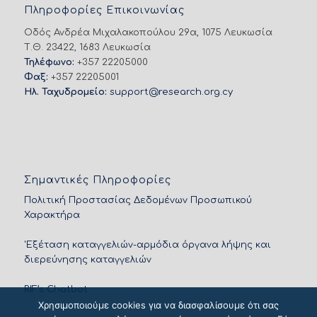
Πληροφορίες Επικοινωνίας
Οδός Ανδρέα Μιχαλακοπούλου 29α, 1075 Λευκωσία
Τ.Θ. 23422, 1683 Λευκωσία
Τηλέφωνο:
+357 22205000
Φαξ:
+357 22205001
Ηλ. Ταχυδρομείο:
support@research.org.cy
Σημαντικές Πληροφορίες
Πολιτική Προστασίας Δεδομένων Προσωπικού
Χαρακτήρα
'Εξέταση καταγγελιών-αρμόδια όργανα λήψης και
διερεύνησης καταγγελιών
RIF’s Chatbot
Χρησιμοποιούμε cookies για να διασφαλίσουμε ότι σας