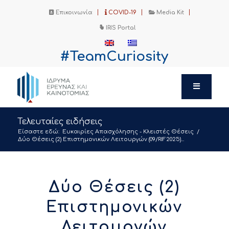
Επικοινωνία
COVID-19
Media Kit
IRIS Portal
#TeamCuriosity
Τελευταίες ειδήσεις
Είσαστε εδώ:
Ευκαιρίες Απασχόλησης - Κλειστές Θέσεις
/
Δύο Θέσεις (2) Επιστημονικών Λειτουργών (09/RIF2025)...
Δύο Θέσεις (2)
Επιστημονικών
Λειτουργών