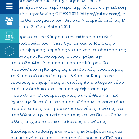
κυπριακών νεοφυών επιχειρήσεων που θα
συμμετέχουν στο περίπτερο της Κύπρου στην έκθεση
υψηλής τεχνολογίας
GITEX 2021
(
https://gitex.com/
), η
οποία θα πραγματοποιηθεί στο Ντουμπάι από τις 17
μέχρι τις 21 Οκτωβρίου 2021.
Η παρουσία της Κύπρου στην έκθεση αποτελεί
πρωτοβουλία του Invest Cyprus και το ΙδΕΚ, ως ο
εθνικός φορέας αρμόδιος για τη χρηματοδότηση της
Έρευνας και Καινοτομίας, υποστηρίζει την
πρωτοβουλία. Στο περίπτερο της Κύπρου θα
προβάλλεται η Κύπρος ως επενδυτικός προορισμός,
το Κυπριακό οικοσύστημα Ε&Κ και οι Κυπριακές
νεοφυείς επιχειρήσεις οι οποίες θα επιλεγούν μέσα
από την διαδικασία που περιγράφεται στην
Πρόσκληση. Οι συμμετέχοντες στην έκθεση GITEX
έχουν την δυνατότητα να προωθήσουν τα καινοτόμα
προϊόντα τους, να προσελκύσουν νέους πελάτες, να
προβάλουν την επιχείρηση τους και να δικτυωθούν με
άλλες επιχειρήσεις και πιθανούς επενδυτές.
Δικαίωμα υποβολής Εκδήλωσης Ενδιαφέροντος για
συμμετοχή στο περίπτερο της Κύπρου στην Έκθεση