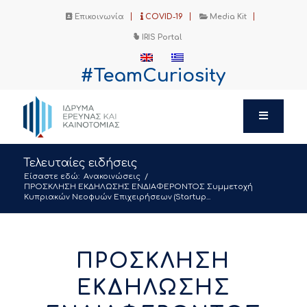
Επικοινωνία
COVID-19
Media Kit
IRIS Portal
#TeamCuriosity
Τελευταίες ειδήσεις
Είσαστε εδώ:
Ανακοινώσεις
/
ΠΡΟΣΚΛΗΣΗ ΕΚΔΗΛΩΣΗΣ ΕΝΔΙΑΦΕΡΟΝΤΟΣ Συμμετοχή
Κυπριακών Νεοφυών Επιχειρήσεων (Startup...
ΠΡΟΣΚΛΗΣΗ
ΕΚΔΗΛΩΣΗΣ