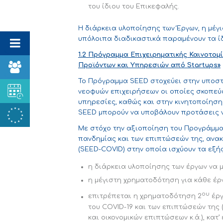
του ίδιου του Επικεφαλής.
Η διάρκεια υλοποίησης των Έργων, η μέγ
υπόλοιπα διαδικαστικά παραμένουν τα ίδ
1.2 Πρόγραμμα Επιχειρηματικής Καινοτομ
Προϊόντων και Υπηρεσιών από
Startups
»
Το Πρόγραμμα SEED στοχεύει στην υποστ
νεοφυών επιχειρήσεων οι οποίες σκοπεύ
υπηρεσίες, καθώς και στην κινητοποίηση
SEED μπορούν να υποβάλουν προτάσεις ν
Με στόχο την αξιοποίηση του Προγράμμα
πανδημίας και των επιπτώσεών της, ανα
(SEED-COVID) στην οποία ισχύουν τα εξής
η διάρκεια υλοποίησης των έργων να μ
η μέγιστη χρηματοδότηση για κάθε έργο
ου
επιτρέπεται η χρηματοδότηση 2
έργ
του COVID-19 και των επιπτώσεών της
και οικονομικών επιπτώσεων κ.ά.), κατ