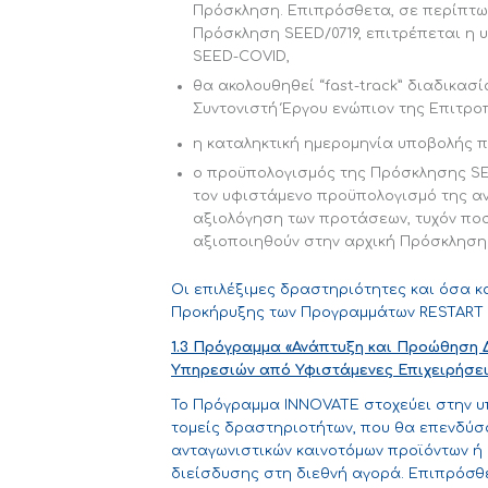
Πρόσκληση. Επιπρόσθετα, σε περίπτωσ
Πρόσκληση SEED/0719, επιτρέπεται η
SEED-COVID,
θα ακολουθηθεί “fast-track” διαδικασ
Συντονιστή Έργου ενώπιον της Επιτροπ
η καταληκτική ημερομηνία υποβολής π
ο προϋπολογισμός της Πρόσκλησης S
τον υφιστάμενο προϋπολογισμό της αν
αξιολόγηση των προτάσεων, τυχόν ποσ
αξιοποιηθούν στην αρχική Πρόσκληση
Οι επιλέξιμες δραστηριότητες και όσα 
Προκήρυξης των Προγραμμάτων RESTART 20
1.3 Πρόγραμμα «Ανάπτυξη και Προώθηση 
Υπηρεσιών από Υφιστάμενες Επιχειρήσει
Το Πρόγραμμα INNOVATE στοχεύει στην υ
τομείς δραστηριοτήτων, που θα επενδύσο
ανταγωνιστικών καινοτόμων προϊόντων ή
διείσδυσης στη διεθνή αγορά. Επιπρόσθε