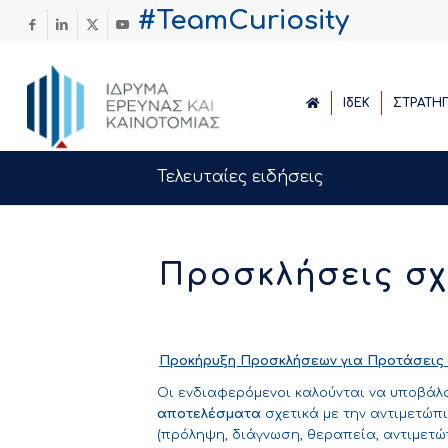
#TeamCuriosity
ΙδΕΚ
ΣΤΡΑΤΗ
Τελευταίες ειδήσεις
Προσκλήσεις σχ
Προκήρυξη Προσκλήσεων για Προτάσεις σ
Οι ενδιαφερόμενοι καλούνται να υποβάλ
αποτελέσματα
σχετικά με την αντιμετώπ
(πρόληψη, διάγνωση, θεραπεία, αντιμετώπ