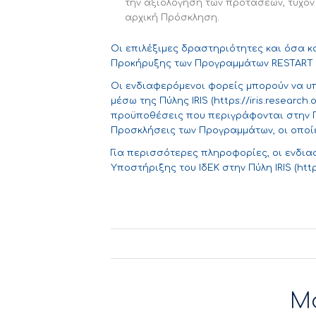
την αξιολόγηση των προτάσεων, τυχόν
αρχική Πρόσκληση.
Οι επιλέξιμες δραστηριότητες και όσα 
Προκήρυξης των Προγραμμάτων RESTART 20
Οι ενδιαφερόμενοι φορείς μπορούν να υ
μέσω της Πύλης IRIS (
https://iris.research.
προϋποθέσεις που περιγράφονται στην Π
Προσκλήσεις των Προγραμμάτων, οι οποίες
Για περισσότερες πληροφορίες, οι ενδια
Υποστήριξης του ΙδΕΚ στην Πύλη IRIS (
http
Μ