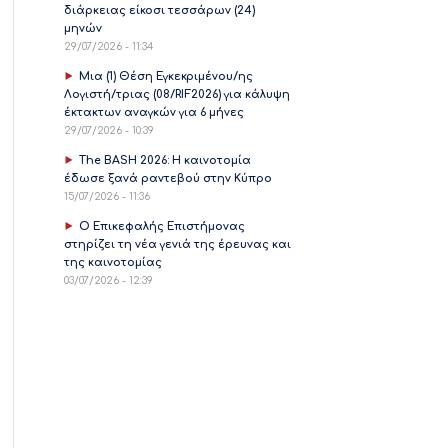
διάρκειας είκοσι τεσσάρων (24)
μηνών
29/07/2026 - 11:34
Μια (1) Θέση Εγκεκριμένου/ης
Λογιστή/τριας (08/RIF2026) για κάλυψη
έκτακτων αναγκών για 6 μήνες
29/07/2026 - 10:39
The BASH 2026: Η καινοτομία
έδωσε ξανά ραντεβού στην Κύπρο
15/07/2026 - 11:36
Ο Επικεφαλής Επιστήμονας
στηρίζει τη νέα γενιά της έρευνας και
της καινοτομίας
03/07/2026 - 12:39