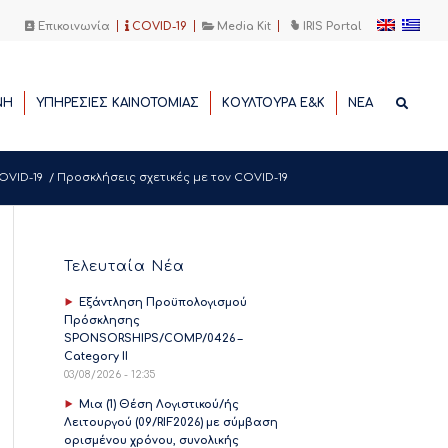
Επικοινωνία
COVID-19
Media Kit
IRIS Portal
ΝΗ
ΥΠΗΡΕΣΙΕΣ ΚΑΙΝΟΤΟΜΙΑΣ
ΚΟΥΛΤΟΥΡΑ Ε&Κ
ΝΕΑ
OVID-19
/
Προσκλήσεις σχετικές με τον COVID-19
Τελευταία Νέα
Εξάντληση Προϋπολογισμού
Πρόσκλησης
SPONSORSHIPS/COMP/0426 –
Category II
03/08/2026 - 12:35
Μια (1) Θέση Λογιστικού/ής
Λειτουργού (09/RIF2026) με σύμβαση
ορισμένου χρόνου, συνολικής