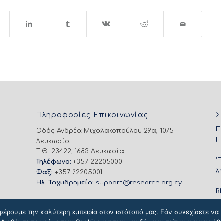
Πληροφορίες Επικοινωνίας
Σ
Π
Οδός Ανδρέα Μιχαλακοπούλου 29α, 1075
Π
Λευκωσία
Τ.Θ. 23422, 1683 Λευκωσία
'
Τηλέφωνο:
+357 22205000
λ
Φαξ:
+357 22205001
Ηλ. Ταχυδρομείο:
support@research.org.cy
R
φέρουμε την καλύτερη εμπειρία στον ιστότοπό μας. Εάν συνεχίσετε να χ