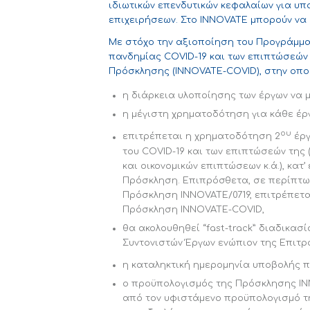
ιδιωτικών επενδυτικών κεφαλαίων για υπ
επιχειρήσεων. Στο INNOVATE μπορούν να
Με στόχο την αξιοποίηση του Προγράμμα
πανδημίας COVID-19 και των επιπτώσεών 
Πρόσκλησης (INNOVATE-COVID), στην οποί
η διάρκεια υλοποίησης των έργων να μ
η μέγιστη χρηματοδότηση για κάθε έργο
ου
επιτρέπεται η χρηματοδότηση 2
έργ
του COVID-19 και των επιπτώσεών της
και οικονομικών επιπτώσεων κ.ά.), κατ
Πρόσκληση. Επιπρόσθετα, σε περίπτωσ
Πρόσκληση INNOVATE/0719, επιτρέπετ
Πρόσκληση INNOVATE-COVID,
θα ακολουθηθεί “fast-track” διαδικασ
Συντονιστών Έργων ενώπιον της Επιτρο
η καταληκτική ημερομηνία υποβολής π
ο προϋπολογισμός της Πρόσκλησης I
από τον υφιστάμενο προϋπολογισμό τη