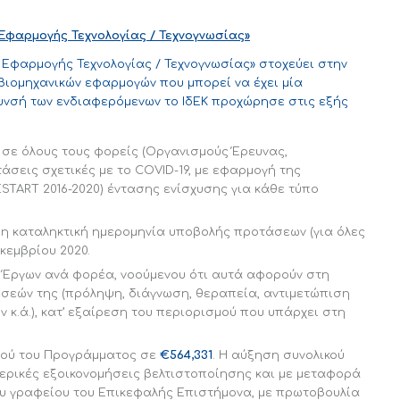
 Εφαρμογής Τεχνολογίας / Τεχνογνωσίας»
Εφαρμογής Τεχνολογίας / Τεχνογνωσίας» στοχεύει στην
βιομηχανικών εφαρμογών που μπορεί να έχει μία
όλυνσή των ενδιαφερόμενων το ΙδΕΚ προχώρησε στις εξής
σε όλους τους φορείς (Οργανισμούς Έρευνας,
τάσεις σχετικές με το COVID-19, με εφαρμογή της
TART 2016-2020) έντασης ενίσχυσης για κάθε τύπο
 η καταληκτική ημερομηνία υποβολής προτάσεων (για όλες
κεμβρίου 2020.
 Έργων ανά φορέα, νοούμενου ότι αυτά αφορούν στη
ώσεών της (πρόληψη, διάγνωση, θεραπεία, αντιμετώπιση
 κ.ά.), κατ’ εξαίρεση του περιορισμού που υπάρχει στη
μού του Προγράμματος σε
€564,331
. Η αύξηση συνολικού
τερικές εξοικονομήσεις βελτιστοποίησης και με μεταφορά
ου γραφείου του Επικεφαλής Επιστήμονα, με πρωτοβουλία