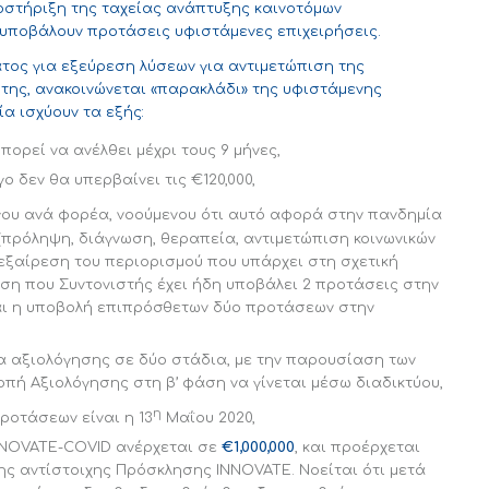
οστήριξη της ταχείας ανάπτυξης καινοτόμων
 υποβάλουν προτάσεις υφιστάμενες επιχειρήσεις.
τος για εξεύρεση λύσεων για αντιμετώπιση της
της, ανακοινώνεται «παρακλάδι» της υφιστάμενης
α ισχύουν τα εξής:
πορεί να ανέλθει μέχρι τους 9 μήνες,
 δεν θα υπερβαίνει τις €120,000,
ου ανά φορέα, νοούμενου ότι αυτό αφορά στην πανδημία
 (πρόληψη, διάγνωση, θεραπεία, αντιμετώπιση κοινωνικών
’ εξαίρεση του περιορισμού που υπάρχει στη σχετική
η που Συντονιστής έχει ήδη υποβάλει 2 προτάσεις στην
αι η υποβολή επιπρόσθετων δύο προτάσεων στην
ία αξιολόγησης σε δύο στάδια, με την παρουσίαση των
πή Αξιολόγησης στη β’ φάση να γίνεται μέσω διαδικτύου,
η
ροτάσεων είναι η 13
Μαΐου 2020,
NNOVATE-COVID ανέρχεται σε
€1,000,000
, και προέρχεται
ς αντίστοιχης Πρόσκλησης INNOVATE. Νοείται ότι μετά