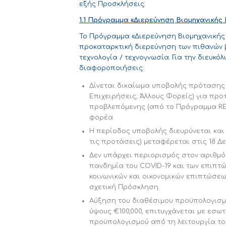
εξής Προσκλήσεις:
1.1 Πρόγραμμα «Διερεύνηση Βιομηχανικής
Το Πρόγραμμα «Διερεύνηση Βιομηχανικής 
προκαταρκτική διερεύνηση των πιθανών 
τεχνολογία / τεχνογνωσία. Για την διευκ
διαφοροποιήσεις:
Δίνεται δικαίωμα υποβολής πρότασης 
Επιχειρήσεις, Άλλους Φορείς) για προ
προβλεπόμενης (από το Πρόγραμμα RES
φορέα.
Η περίοδος υποβολής διευρύνεται και
τις προτάσεις) μεταφέρεται στις 18 Δε
Δεν υπάρχει περιορισμός στον αριθμό
πανδημία του COVID-19 και των επιπτ
κοινωνικών και οικονομικών επιπτώσεων
σχετική Πρόσκληση.
Αύξηση του διαθέσιμου προϋπολογισ
ύψους €100,000, επιτυγχάνεται με εσω
προϋπολογισμού από τη λειτουργία τ