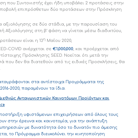
η που Συντονιστής έχει ήδη υποβάλει 2 προτάσεις στην
 υποβολή επιπρόσθετων δύο προτάσεων στην Πρόσκληση
ία αξιολόγησης σε δύο στάδια, με την παρουσίαση του
ή Αξιολόγησης στη β’ φάση να γίνεται μέσω διαδικτύου,
η
ροτάσεων είναι η 13
Μαΐου 2020,
EED-COVID ανέρχεται σε
€1,000,000
, και προέρχεται από
τίστοιχης Πρόσκλησης SEED. Νοείται ότι μετά την
ά που δεν θα διατεθούν από τις ειδικές Προσκλήσεις, θα
.
καταγράφονται στα αντίστοιχα Προγράμματα της
16-2020, παραμένουν τα ίδια.
Διεθνώς Ανταγωνιστικών Καινοτόμων Προϊόντων και
ς»
ποστήριξη υφιστάμενων επιχειρήσεων από όλους τους
υν στην έρευνα και καινοτομία, για την ανάπτυξη
 υπηρεσιών με δυνατότητα όσο το δυνατόν πιο άμεσης
τα, το Πρόγραμμα διευκολύνει την κινητοποίηση